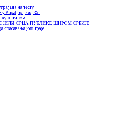
уграђана на тесту
е у Карађорђевој 35!
 Скупштином
ОЈИЛИ СРЦА ПУБЛИКЕ ШИРОМ СРБИЈЕ
а спасавања још траје