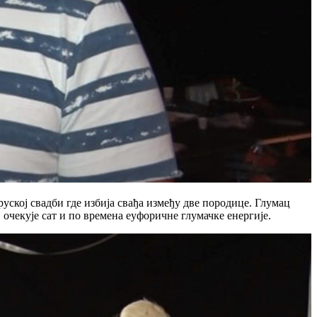
руској свадби где избија свађа између две породице. Глумац
 очекује сат и по времена еуфоричне глумачке енергије.