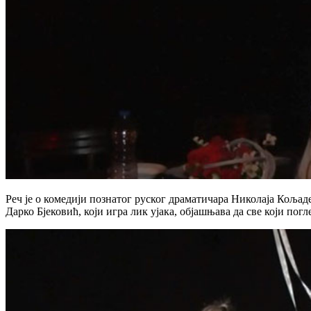
Реч је о комедији познатог руског драматичара Николаја Кољаде
Дарко Бјековић, који игра лик ујака, објашњава да све који по