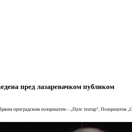
ведена пред лазаревачком публиком
а Првим приградским позориштем – „Пулс театар“, Позориштем „