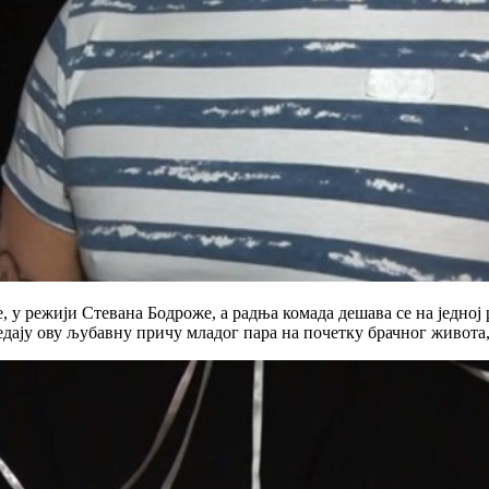
, у режији Стевана Бодроже, а радња комада дешава се на једној 
гледају ову љубавну причу младог пара на почетку брачног живота,