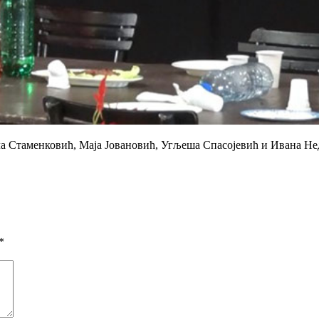
ела Стаменковић, Маја Јовановић, Угљеша Спасојевић и Ивана Н
*