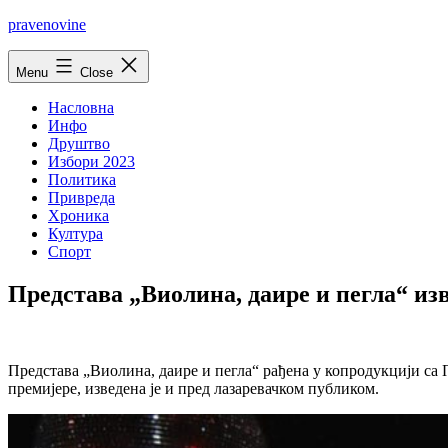
Skip
pravenovine
to
content
Menu
Close
Насловна
Инфо
Друштво
Избори 2023
Политика
Привреда
Хроника
Култура
Спорт
Представа „Виолина, даире и пегла“ из
Представа „Виолина, даире и пегла“ рађена у копродукцији с
премијере, изведена је и пред лазаревачком публиком.