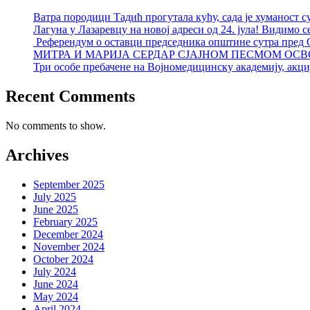
Ватра породици Тадић прогутала кућу, сада је хуманост с
Лагуна у Лазаревцу на новој адреси од 24. јула! Видимо с
Референдум о оставци председника општине сутра пред
МИТРА И МАРИЈА СЕРДАР СЈАЈНОМ ПЕСМОМ ОСВ
Три особе пребачене на Војномедицинску академију, акциј
Recent Comments
No comments to show.
Archives
September 2025
July 2025
June 2025
February 2025
December 2024
November 2024
October 2024
July 2024
June 2024
May 2024
April 2024