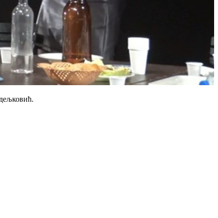
едељковић.