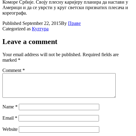
Коморе Србиjе. Своjу плесну кариjеру планира да настави у
Америци и да се уврсти у круг светски признатих плесача и
кореографа.
Published
September 22, 2015
By
Праве
Categorized as
Култура
Leave a comment
Your email address will not be published.
Required fields are
marked
*
Comment
*
Name
*
Email
*
Website