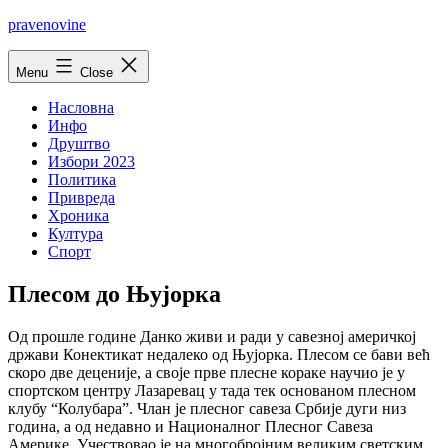
Skip
pravenovine
to
content
Menu
Close
Насловна
Инфо
Друштво
Избори 2023
Политика
Привреда
Хроника
Култура
Спорт
Плесом до Њуjорка
Од прошле године Данко живи и ради у савезноj америчкоj
држави Конектикат недалеко од Њуjорка. Плесом се бави већ
скоро две децениjе, а своjе прве плесне кораке научио jе у
спортском центру Лазаревац у тада тек основаном плесном
клубу “Колубара”. Члан jе плесног савеза Србиjе дуги низ
година, а од недавно и Националног Плесног Савеза
Америке. Учествовао jе на многоброjним великим светским