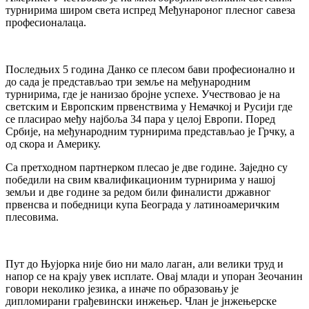
турнирима широм света испред Међунароног плесног савеза
професионалаца.
Последњих 5 година Данко се плесом бави професионално и
до сада jе представљао три земље на међународним
турнирима, где jе нанизао броjне успехе. Учествовао jе на
светским и Европским првенствима у Немачкоj и Русиjи где
се пласирао међу наjбоља 34 пара у целоj Европи. Поред
Србиjе, на међународним турнирима представљао jе Грчку, а
од скора и Америку.
Са претходном партнерком плесао jе две године. Заjедно су
победили на свим квалификационим турнирима у нашоj
земљи и две године за редом били финалисти државног
првенсва и победници купа Београда у латиноамеричким
плесовима.
Пут до Њуjорка ниjе био ни мало лаган, али велики труд и
напор се на краjу увек исплате. Оваj млади и упоран Зеочанин
говори неколико jезика, а иначе по образовању jе
дипломирани грађевински инжењер. Члан jе jнжењерске