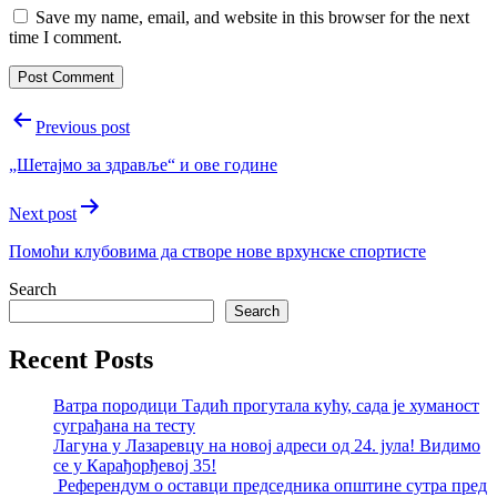
Save my name, email, and website in this browser for the next
time I comment.
Post
Previous post
navigation
„Шетаjмо за здравље“ и ове године
Next post
Помоћи клубовима да створе нове врхунске спортисте
Search
Search
Recent Posts
Ватра породици Тадић прогутала кућу, сада је хуманост
суграђана на тесту
Лагуна у Лазаревцу на новој адреси од 24. јула! Видимо
се у Карађорђевој 35!
Референдум о оставци председника општине сутра пред