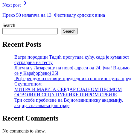
Next post
Преко 50 излагача на 13. Фестивалу српских вина
Search
Search
Recent Posts
Ватра породици Тадић прогутала кућу, сада је хуманост
суграђана на тесту
Лагуна у Лазаревцу на новој адреси од 24. јула! Видимо
се у Карађорђевој 35!
Референдум о оставци председника општине сутра пред
Скупштином
МИТРА И МАРИЈА СЕРДАР СЈАЈНОМ ПЕСМОМ
ОСВОЈИЛИ СРЦА ПУБЛИКЕ ШИРОМ СРБИЈЕ
Три особе пребачене на Војномедицинску академију,
акција спасавања још траје
Recent Comments
No comments to show.