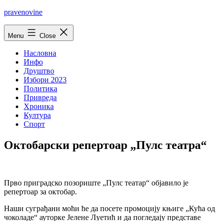
Skip
pravenovine
to
content
Menu
Close
Насловна
Инфо
Друштво
Избори 2023
Политика
Привреда
Хроника
Култура
Спорт
Октобарски репертоар „Пулс театра“
Прво приградско позориште „Пулс театар“ објавило је
репертоар за октобар.
Наши суграђани моћи ће да посете промоцију књиге „Кућа од
чоколаде“ ауторке Јелене Луетић и да погледају представе