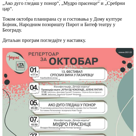
„Ако дуго гледаш у понор“, „Мудро прасенце“ и „Сребрни
цар“.
Током октобра планирана су и гостовања у Дому културе
Бојник, Народним позоришту Пирот и Битеф театру у
Београду.
Детаљан програм погледајте у наставку.