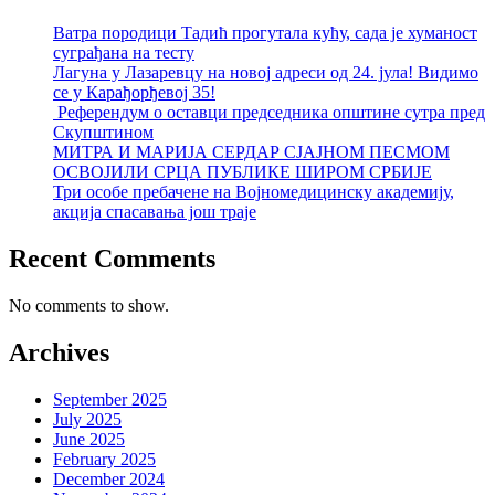
Ватра породици Тадић прогутала кућу, сада је хуманост
суграђана на тесту
Лагуна у Лазаревцу на новој адреси од 24. јула! Видимо
се у Карађорђевој 35!
Референдум о оставци председника општине сутра пред
Скупштином
МИТРА И МАРИЈА СЕРДАР СЈАЈНОМ ПЕСМОМ
ОСВОЈИЛИ СРЦА ПУБЛИКЕ ШИРОМ СРБИЈЕ
Три особе пребачене на Војномедицинску академију,
акција спасавања још траје
Recent Comments
No comments to show.
Archives
September 2025
July 2025
June 2025
February 2025
December 2024