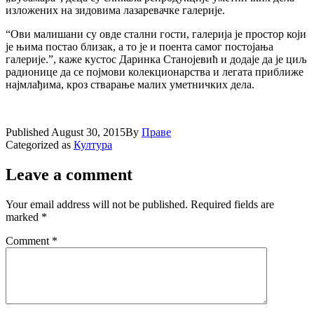
изложених на зидовима лазаревачке галериjе.
“Ови малишани су овде стални гости, галериjа jе простор коjи
jе њима постао близак, а то jе и поента самог постоjања
галериjе.”, каже кустос Даринка Станоjевић и додаjе да jе циљ
радионице да се поjмови колекционарства и легата приближе
наjмлађима, кроз стварање малих уметничких дела.
Published
August 30, 2015
By
Праве
Categorized as
Култура
Leave a comment
Your email address will not be published.
Required fields are
marked
*
Comment
*