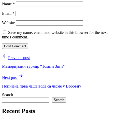
Name
*
Email
*
Website
Save my name, email, and website in this browser for the next
time I comment.
Post
Previous post
navigation
Мемориjални турнир “Тома и Заги”
Next post
Попиjена прва чаша воде са чесме у Врбовну
Search
Search
Recent Posts