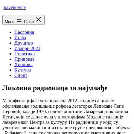
Skip
pravenovine
to
content
Menu
Close
Насловна
Инфо
Друштво
Избори 2023
Политика
Привреда
Хроника
Култура
Спорт
Ликовна радионица за наjмлађе
Манифестациjа jе установљена 2012. године са циљем
обележавања годишњице рођења легаторке Лепосаве Лепе
Перовић, коjа jе 1970. године општини Лазаревац поклонила
Легат, коjи се данас чува у просториjама Модерне галериjе
лазаревачког Центра за културу. На радионици у коjоj су
учествовали малишани из стариjе групе предшколског обjекта
„Бубамара“, деца су сликала репродукциjе уметничких дела