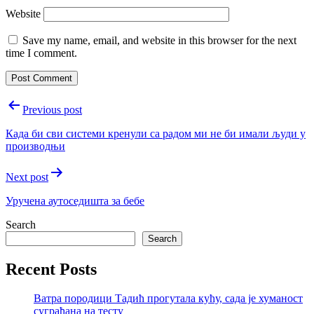
Website
Save my name, email, and website in this browser for the next
time I comment.
Post
Previous post
navigation
Када би сви системи кренули са радом ми не би имали људи у
производњи
Next post
Уручена аутоседишта за бебе
Search
Search
Recent Posts
Ватра породици Тадић прогутала кућу, сада је хуманост
суграђана на тесту