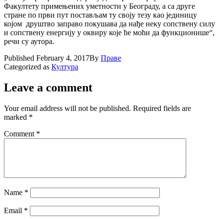
Факултету примењених уметности у Београду, а са друге
стране по први пут постављам ту своју тезу као јединицу
којом друштво заправо покушава да нађе неку сопствену силу
и сопствену енергију у оквиру које ће моћи да функционише“,
речи су аутора.
Published
February 4, 2017
By
Праве
Categorized as
Култура
Leave a comment
Your email address will not be published.
Required fields are
marked
*
Comment
*
Name
*
Email
*