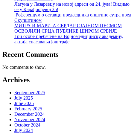
Лагуна у Лазаревцу на новој адреси од 24. јула! Видимо
се у Карађорђевој 35!
Референдум о оставци председника општине сутра пред
Скупштином
МИТРА И МАРИЈА СЕРДАР СЈАЈНОМ ПЕСМОМ
ОСВОЈИЛИ СРЦА ПУБЛИКЕ ШИРОМ СРБИЈЕ
Три особе пребачене на Војномедицинску академију,
акција спасавања још траје
Recent Comments
No comments to show.
Archives
September 2025
July 2025
June 2025
February 2025
December 2024
November 2024
October 2024
July 2024