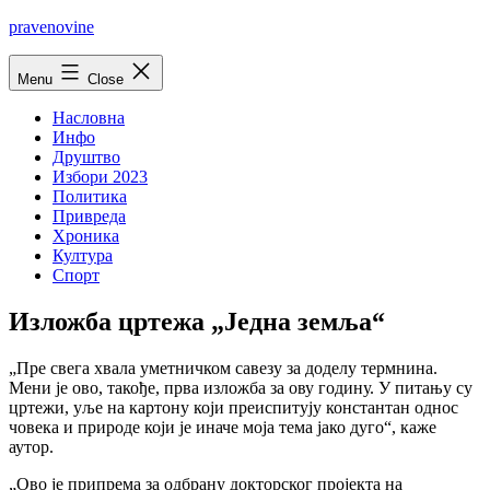
Skip
pravenovine
to
content
Menu
Close
Насловна
Инфо
Друштво
Избори 2023
Политика
Привреда
Хроника
Култура
Спорт
Изложба цртежа „Једна земља“
„Пре свега хвала уметничком савезу за доделу термнина.
Мени је ово, такође, прва изложба за ову годину. У питању су
цртежи, уље на картону који преиспитују константан однос
човека и природе који је иначе моја тема јако дуго“, каже
аутор.
„Ово је припрема за одбрану докторског пројекта на