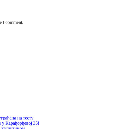
me I comment.
уграђана на тесту
е у Карађорђевој 35!
 Скупштином