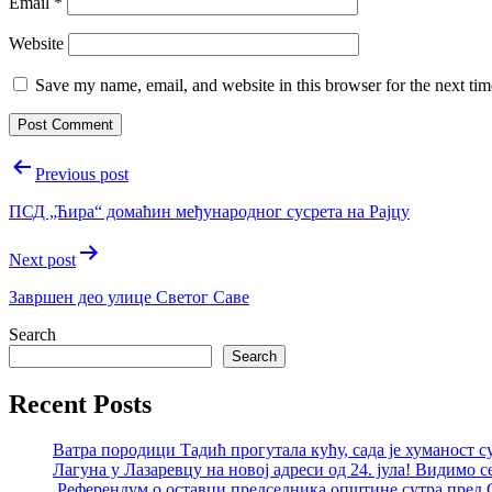
Email
*
Website
Save my name, email, and website in this browser for the next ti
Post
Previous post
navigation
ПСД „Ћира“ домаћин међународног сусрета на Рајцу
Next post
Завршен део улице Светог Саве
Search
Search
Recent Posts
Ватра породици Тадић прогутала кућу, сада је хуманост с
Лагуна у Лазаревцу на новој адреси од 24. јула! Видимо с
Референдум о оставци председника општине сутра пред