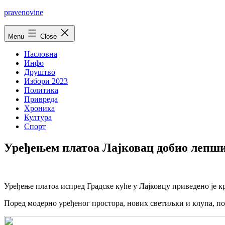
Skip
pravenovine
to
content
Menu
Close
Насловна
Инфо
Друштво
Избори 2023
Политика
Привреда
Хроника
Култура
Спорт
Уређењем платоа Лајковац добио лепши
Уређење платоа испред Градске куће у Лајковцу приведено је к
Поред модерно уређеног простора, нових светиљки и клупа, пос