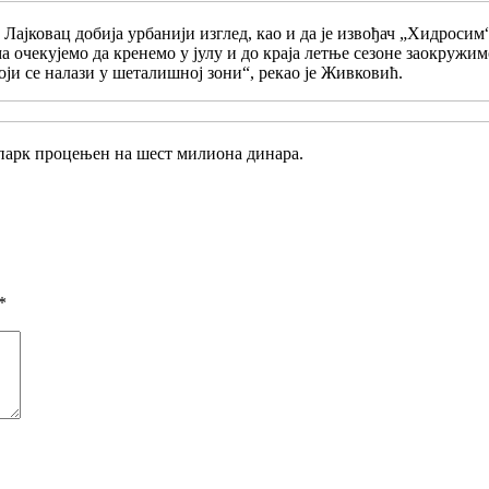
ајковац добија урбанији изглед, као и да је извођач „Хидросим“ 
а очекујемо да кренемо у јулу и до краја летње сезоне заокружи
оји се налази у шеталишној зони“, рекао је Живковић.
 парк процењен на шест милиона динара.
*