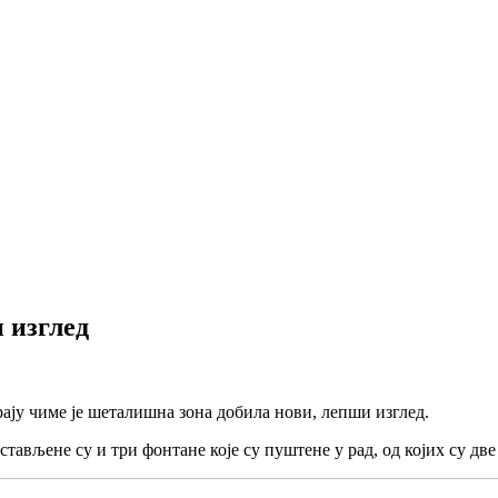
 изглед
рају чиме је шеталишна зона добила нови, лепши изглед.
тављене су и три фонтане које су пуштене у рад, од којих су д