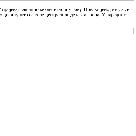
пројекат завршио квалитетно и у року. Предвиђено је и да се
мо целину што се тиче централног дела Лајковца. У наредним