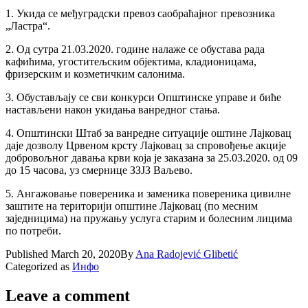
1. Укида се међуградски превоз саобраћајног превозника
„Ластра“.
2. Од сутра 21.03.2020. године налаже се обустава рада
кафићима, угоститељским објектима, кладионицама,
фризерским и козметичким салонима.
3. Обустављају се сви конкурси Општинске управе и биће
настављени након укидања ванредног стања.
4. Општински Штаб за ванредне ситуације оштине Лајковац
даје дозволу Црвеном крсту Лајковац за спровођење акције
добровољног давања крви која је заказана за 25.03.2020. од 09
до 15 часова, уз смернице ЗЗЈЗ Ваљево.
5. Ангажовање повереника и заменика повереника цивилне
заштите на територији општине Лајковац (по месним
заједницима) на пружању услуга старим и болесним лицима
по потреби.
Published
March 20, 2020
By
Ana Radojević Glibetić
Categorized as
Инфо
Leave a comment