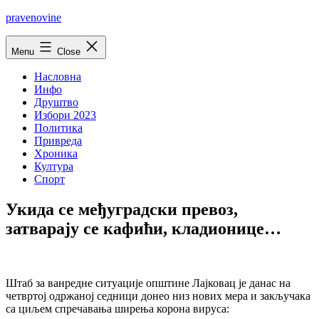
Skip
pravenovine
to
content
Menu
Close
Насловна
Инфо
Друштво
Избори 2023
Политика
Привреда
Хроника
Култура
Спорт
Укида се међуградски превоз,
затварају се кафићи, кладионице…
Штаб за ванредне ситуације општине Лајковац је данас на
четвртој одржаној седници донео низ нових мера и закључака
са циљем спречавања ширења корона вируса: