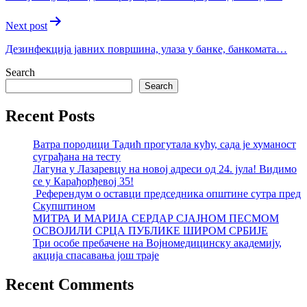
Next post
Дезинфекција јавних површина, улаза у банке, банкомата…
Search
Search
Recent Posts
Ватра породици Тадић прогутала кућу, сада је хуманост
суграђана на тесту
Лагуна у Лазаревцу на новој адреси од 24. јула! Видимо
се у Карађорђевој 35!
Референдум о оставци председника општине сутра пред
Скупштином
МИТРА И МАРИЈА СЕРДАР СЈАЈНОМ ПЕСМОМ
ОСВОЈИЛИ СРЦА ПУБЛИКЕ ШИРОМ СРБИЈЕ
Три особе пребачене на Војномедицинску академију,
акција спасавања још траје
Recent Comments