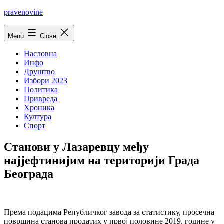
Skip
pravenovine
to
content
Menu
Close
Насловна
Инфо
Друштво
Избори 2023
Политика
Привреда
Хроника
Култура
Спорт
Станови у Лазаревцу међу
најјефтинијим на територији Града
Београда
Према подацима Републичког завода за статистику, просечна
површина станова продатих у првој половине 2019. године у