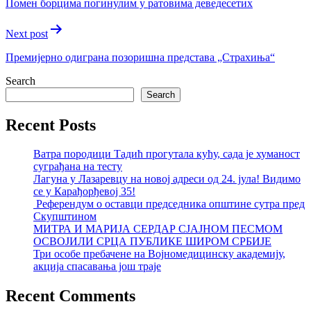
Помен борцима погинулим у ратовима деведесетих
Next post
Премијерно одиграна позоришна представа „Страхиња“
Search
Search
Recent Posts
Ватра породици Тадић прогутала кућу, сада је хуманост
суграђана на тесту
Лагуна у Лазаревцу на новој адреси од 24. јула! Видимо
се у Карађорђевој 35!
Референдум о оставци председника општине сутра пред
Скупштином
МИТРА И МАРИЈА СЕРДАР СЈАЈНОМ ПЕСМОМ
ОСВОЈИЛИ СРЦА ПУБЛИКЕ ШИРОМ СРБИЈЕ
Три особе пребачене на Војномедицинску академију,
акција спасавања још траје
Recent Comments