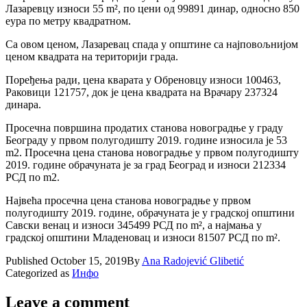
Лазаревцу износи 55 m², по цени од 99891 динар, односно 850
еура по метру квадратном.
Са овом ценом, Лазаревац спада у општине са најповољнијом
ценом квадрата на територији града.
Поређења ради, цена кварата у Обреновцу износи 100463,
Раковици 121757, док је цена квадрата на Врачару 237324
динара.
Просечна површина продатих станова новоградње у граду
Београду у првом полугодишту 2019. године износила је 53
m2. Просечна цена станова новоградње у првом полугодишту
2019. године обрачуната је за град Београд и износи 212334
РСД по m2.
Највећа просечна цена станова новоградње у првом
полугодишту 2019. године, обрачуната је у градској општини
Савски венац и износи 345499 РСД по m², а најмања у
градској општини Младеновац и износи 81507 РСД по m².
Published
October 15, 2019
By
Ana Radojević Glibetić
Categorized as
Инфо
Leave a comment