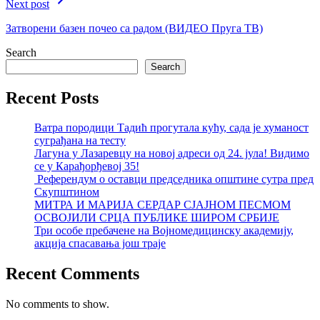
Next post
Затворени базен почео са радом (ВИДЕО Пруга ТВ)
Search
Search
Recent Posts
Ватра породици Тадић прогутала кућу, сада је хуманост
суграђана на тесту
Лагуна у Лазаревцу на новој адреси од 24. јула! Видимо
се у Карађорђевој 35!
Референдум о оставци председника општине сутра пред
Скупштином
МИТРА И МАРИЈА СЕРДАР СЈАЈНОМ ПЕСМОМ
ОСВОЈИЛИ СРЦА ПУБЛИКЕ ШИРОМ СРБИЈЕ
Три особе пребачене на Војномедицинску академију,
акција спасавања још траје
Recent Comments
No comments to show.