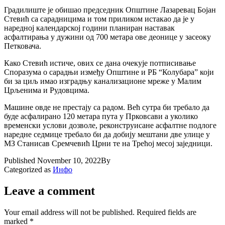
Градилиште је обишао председник Општине Лазаревац Бојан
Стевић са сарадницима и том приликом истакао да је у
наредној календарској години планиран наставак
асфалтирања у дужини од 700 метара ове деонице у засеоку
Петковача.
Како Стевић истиче, ових се дана очекује потписивање
Споразума о сарадњи између Општине и РБ “Колубара” који
би за циљ имао изградњу канализационе мреже у Малим
Црљенима и Рудовцима.
Машине овде не престају са радом. Већ сутра би требало да
буде асфалирано 120 метара пута у Прковсави а уколико
временски услови дозволе, реконструисане асфалтне подлоге
наредне седмице требало би да добију мештани две улице у
МЗ Станисав Сремчевић Црни те на Трећој месој заједници.
Published
November 10, 2022
By
Categorized as
Инфо
Leave a comment
Your email address will not be published.
Required fields are
marked
*