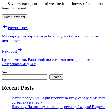
Save my name, email, and website in this browser for the next
time I comment.
Post
Previous post
navigation
Малопродајни објекти који ће у недељу бити отворени за
пензионере
Next post
Градоначелник Радојичић посетио кол центар општине
Лазаревац (ВИДЕО)
Search
Search
Recent Posts
Ватра породици Тадић прогутала кућу, сада је хуманост
суграђана на тесту
Лагуна у Лазаревцу на новој адреси од 24. јула! Видимо