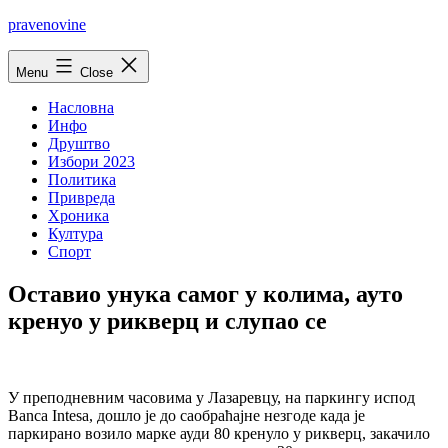
Skip
pravenovine
to
content
Menu
Close
Насловна
Инфо
Друштво
Избори 2023
Политика
Привреда
Хроника
Култура
Спорт
Оставио унука самог у колима, ауто
кренуо у рикверц и слупао се
У преподневним часовима у Лазаревцу, на паркингу испод
Banca Intesa, дошло је до саобраћајне незгоде када је
паркирано возило марке ауди 80 кренуло у рикверц, закачило