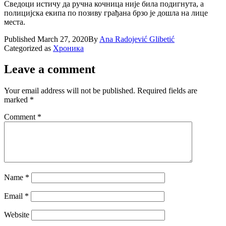
Сведоци истичу да ручна кочница није била подигнута, а
полицијска екипа по позиву грађана брзо је дошла на лице
места.
Published
March 27, 2020
By
Ana Radojević Glibetić
Categorized as
Хроника
Leave a comment
Your email address will not be published.
Required fields are
marked
*
Comment
*
Name
*
Email
*
Website