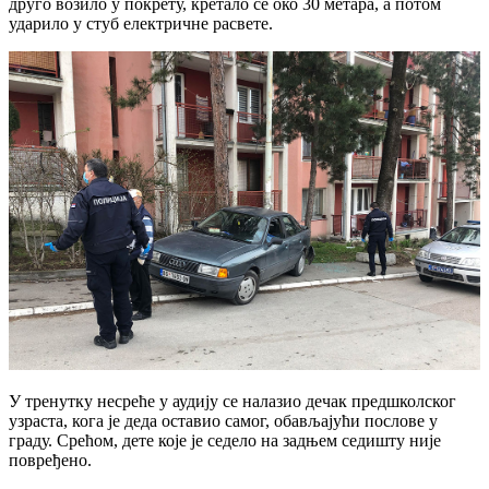
друго возило у покрету, кретало се око 30 метара, а потом
ударило у стуб електричне расвете.
У тренутку несреће у аудију се налазио дечак предшколског
узраста, кога је деда оставио самог, обављајући послове у
граду. Срећом, дете које је седело на задњем седишту није
повређено.