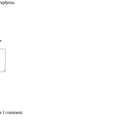
тврђена.
*
me I comment.