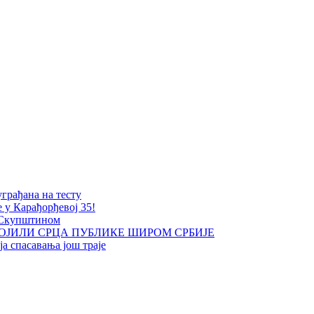
уграђана на тесту
е у Карађорђевој 35!
 Скупштином
ОЈИЛИ СРЦА ПУБЛИКЕ ШИРОМ СРБИЈЕ
а спасавања још траје