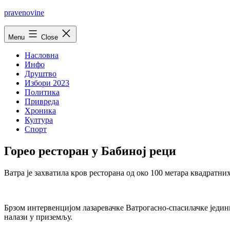
Skip
pravenovine
to
content
Menu
Close
Насловна
Инфо
Друштво
Избори 2023
Политика
Привреда
Хроника
Култура
Спорт
Горео ресторан у Бабиној реци
Ватра је захватила кров ресторана од око 100 метара квадратних
Брзом интервенцијом лазаревачке Ватрогасно-спасилачке једини
налази у приземљу.