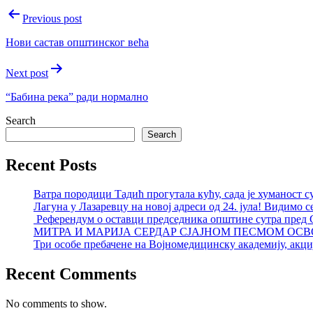
Post
Previous post
navigation
Нови састав општинског већа
Next post
“Бабина река” ради нормално
Search
Search
Recent Posts
Ватра породици Тадић прогутала кућу, сада је хуманост с
Лагуна у Лазаревцу на новој адреси од 24. јула! Видимо с
Референдум о оставци председника општине сутра пред
МИТРА И МАРИЈА СЕРДАР СЈАЈНОМ ПЕСМОМ ОСВ
Три особе пребачене на Војномедицинску академију, акциј
Recent Comments
No comments to show.