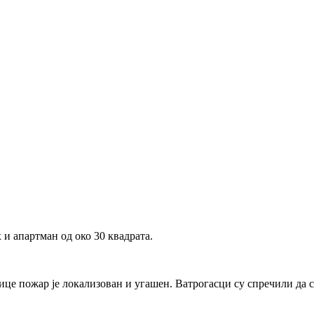
 и апартман од око 30 квадрата.
це пожар је локализован и угашен. Ватрогасци су спречили да се