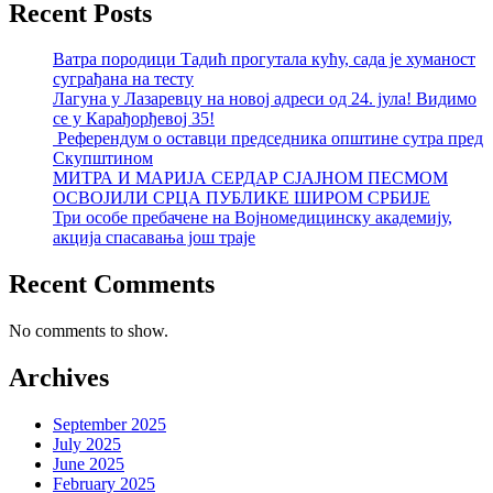
Recent Posts
Ватра породици Тадић прогутала кућу, сада је хуманост
суграђана на тесту
Лагуна у Лазаревцу на новој адреси од 24. јула! Видимо
се у Карађорђевој 35!
Референдум о оставци председника општине сутра пред
Скупштином
МИТРА И МАРИЈА СЕРДАР СЈАЈНОМ ПЕСМОМ
ОСВОЈИЛИ СРЦА ПУБЛИКЕ ШИРОМ СРБИЈЕ
Три особе пребачене на Војномедицинску академију,
акција спасавања још траје
Recent Comments
No comments to show.
Archives
September 2025
July 2025
June 2025
February 2025