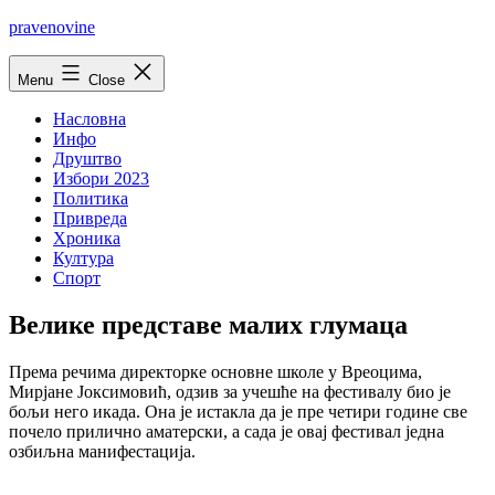
Skip
pravenovine
to
content
Menu
Close
Насловна
Инфо
Друштво
Избори 2023
Политика
Привреда
Хроника
Култура
Спорт
Велике представе малих глумаца
Према речима директорке основне школе у Вреоцима,
Мирјане Јоксимовић, одзив за учешће на фестивалу био је
бољи него икада. Она је истакла да је пре четири године све
почело прилично аматерски, а сада је овај фестивал једна
озбиљна манифестација.