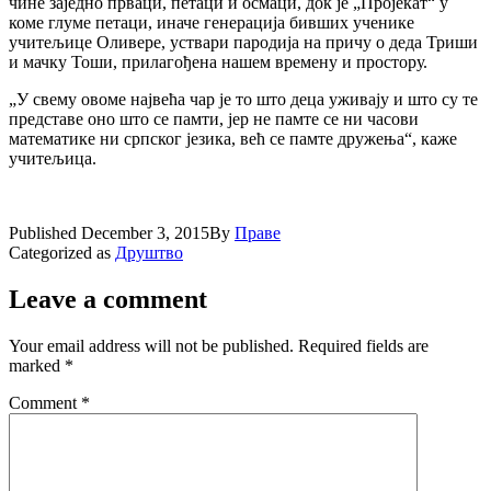
чине заједно прваци, петаци и осмаци, док је „Пројекат“ у
коме глуме петаци, иначе генерација бивших ученике
учитељице Оливере, уствари пародија на причу о деда Триши
и мачку Тоши, прилагођена нашем времену и простору.
„У свему овоме највећа чар је то што деца уживају и што су те
представе оно што се памти, јер не памте се ни часови
математике ни српског језика, већ се памте дружења“, каже
учитељица.
Published
December 3, 2015
By
Праве
Categorized as
Друштво
Leave a comment
Your email address will not be published.
Required fields are
marked
*
Comment
*