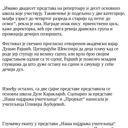
„Имамо двадесет представа на репертоару и десет основних
школа које учествују. Такмичење је подељено у две категорије,
млађи узраст до четвртог разреда и старији од петог до
осмог“, рекла је она. Награде ипак нису првенствени циљ,
каже директорка, већ пре свега ревија драмских група и
промоција дечијих позоришта.
Фестивал је свечано прогласио отвореним академски вајар
Душан Рајшић. Цитирајући Шекспира да деца плачу кад се
роде јер ступају на велику сцену, али врло брзо својим
одрастањем одлазе са те сцене, Рајшић је пожелео младим
глумцима да што дуже остану на сцени и сачувају у себи
дечији дух.
Изнеђу осталих, са две сјајне представе представила се
основна школа Дуле Караклајић. Сценарио за представе
„Наша најдража учитељица“ и „Пројекат“ написала је
учитељица Оливера Љубојевић.
Глумачку екипу у представи „Наша најдража учитељица“