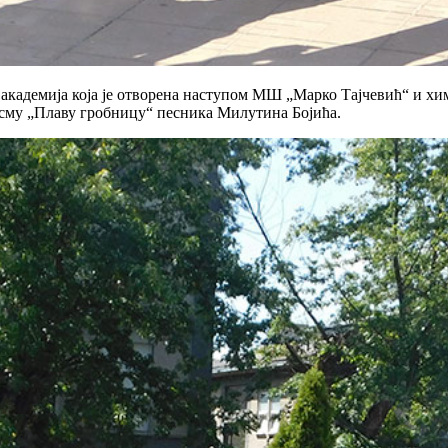
академија која је отворена наступом МШ „Марко Тајчевић“ и хим
сму „Плаву гробницу“ песника Милутина Бојића.