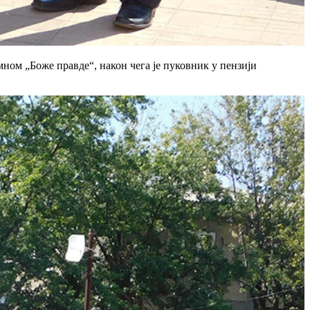
ном „Боже правде“, након чега је пуковник у пензији