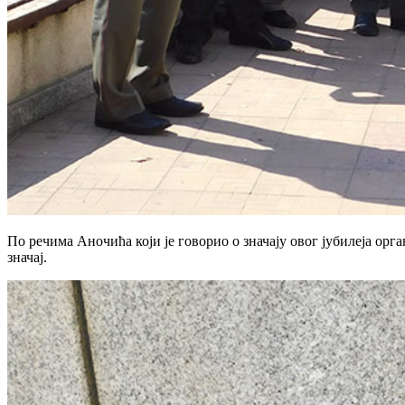
По речима Аночића који је говорио о значају овог јубилеја орг
значај.