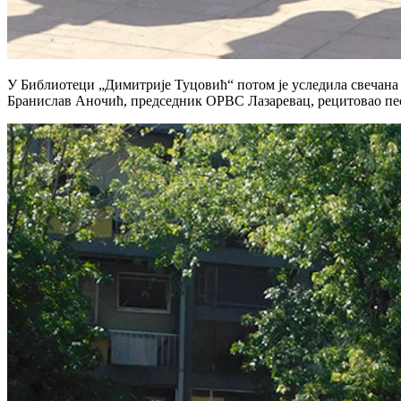
У Библиотеци „Димитрије Туцовић“ потом је уследила свечана 
Бранислав Аночић, председник ОРВС Лазаревац, рецитовао пе