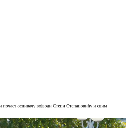
и почаст оснивачу војводи Степи Степановићу и свим