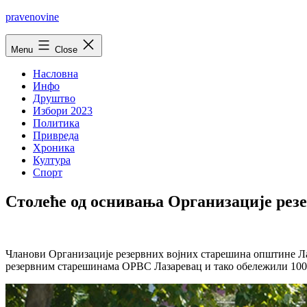
Skip
pravenovine
to
content
Menu
Close
Насловна
Инфо
Друштво
Избори 2023
Политика
Привреда
Хроника
Култура
Спорт
Столеће од оснивања Организације рез
Чланови Организације резервних војних старешина општине Ла
резервним старешинама ОРВС Лазаревац и тако обележили 100 