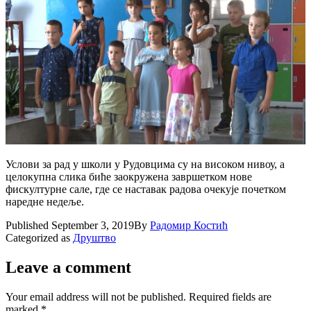
Услови за рад у школи у Рудовцима су на високом нивоу, а
целокупна слика биће заокружена завршетком нове
фискултурне сале, где се наставак радова очекује почетком
наредне недеље.
Published
September 3, 2019
By
Радомир Костић
Categorized as
Друштво
Leave a comment
Your email address will not be published.
Required fields are
marked
*