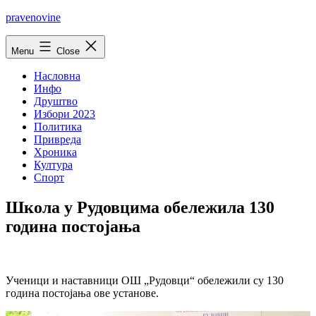
Skip
pravenovine
to
content
Menu
Close
Насловна
Инфо
Друштво
Избори 2023
Политика
Привреда
Хроника
Култура
Спорт
Школа у Рудовцима обележила 130
година постојања
Ученици и наставници ОШ „Рудовци“ обележили су 130
година постојања ове установе.