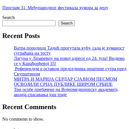
Програм 31. Међународног фестивала хумора за децу
Search
Search
Recent Posts
Ватра породици Тадић прогутала кућу, сада је хуманост
суграђана на тесту
Лагуна у Лазаревцу на новој адреси од 24. јула! Видимо
се у Карађорђевој 35!
Референдум о оставци председника општине сутра пред
Скупштином
МИТРА И МАРИЈА СЕРДАР СЈАЈНОМ ПЕСМОМ
ОСВОЈИЛИ СРЦА ПУБЛИКЕ ШИРОМ СРБИЈЕ
Три особе пребачене на Војномедицинску академију,
акција спасавања још траје
Recent Comments
No comments to show.