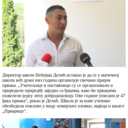
Директор школе Небојша Делић истакао је да се у матичној
школи већ дужи низ година организује свечани пријем
првака. „Учитељице и наставници су се организовали и
приредили приредбу заједно са ђацима, како би првацима
пожелели једну лепу добродошлицу. Ове године уписано је 47
ђака првака“, рекао је Делић. Школа је за нове ученике
обезбедила поклоне у виду хемијских оловки, мајица и књиге
„Прварице“.