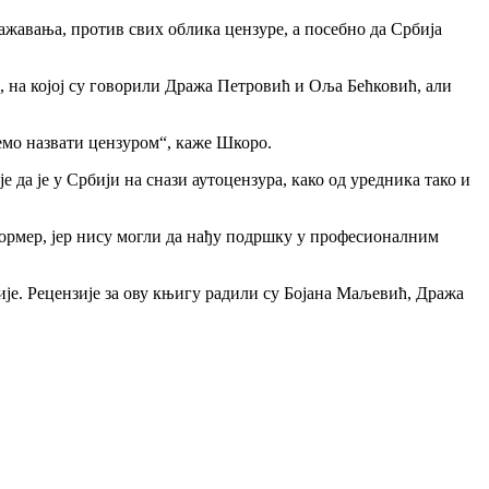
ражавања, против свих облика цензуре, а посебно да Србија
а, на којој су говорили Дража Петровић и Оља Бећковић, али
жемо назвати цензуром“, каже Шкоро.
 да је у Србији на снази аутоцензура, како од уредника тако и
ормер, јер нису могли да нађу подршку у професионалним
није. Рецензије за ову књигу радили су Бојана Маљевић, Дража