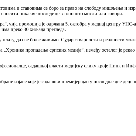
екстовима и ставовима се боро за право на слободу мишљења и из
е сносити никакве последице за оно што мисли или говори.
ура“, чија промоција је одржана 5. октобра у медиај центру УНС-
у има преко 30 хиљада прегледа.
ру плату, да све боље живимо. Судар стварности и реалности мо
„Хроника пропадања српских медија“, између осталог је рекао је
офесионалце, садашњој власти медијску слику кроје Пинк и Инф
сабране изјаве које је садашњи премијер дао у последње две деце