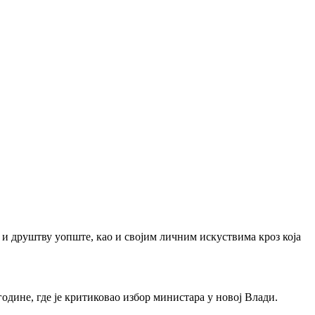
 и друштву уопште, као и својим личним искуствима кроз која
одине, где је критиковао избор министара у новој Влади.