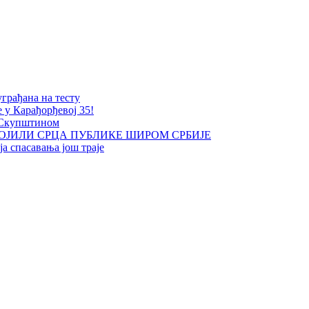
уграђана на тесту
е у Карађорђевој 35!
 Скупштином
ОЈИЛИ СРЦА ПУБЛИКЕ ШИРОМ СРБИЈЕ
а спасавања још траје