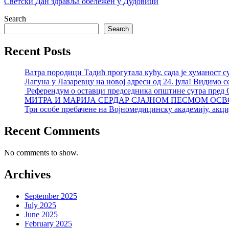
Светски Дан здравља обележен у Дудовици
Search
Search
Recent Posts
Ватра породици Тадић прогутала кућу, сада је хуманост с
Лагуна у Лазаревцу на новој адреси од 24. јула! Видимо с
Референдум о оставци председника општине сутра пред
МИТРА И МАРИЈА СЕРДАР СЈАЈНОМ ПЕСМОМ ОСВ
Три особе пребачене на Војномедицинску академију, акциј
Recent Comments
No comments to show.
Archives
September 2025
July 2025
June 2025
February 2025