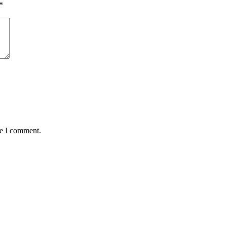
*
me I comment.