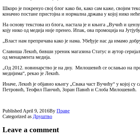
Шкоро је покренуо свој блог како би, како сам каже, својим т
коначно постане пристојна и нормална држава у којој нико нећ
На основу текстова из блога, настала је и књига „Вучић и ценз
коју нико од медија није пренео. Ипак, ова промоција на Јутјуб
„Власт нам препричава како је нама. Убеђује нас да имамо доб
Славиша Лекић, бивши уреник магазина Статус и аутор серијала 
од менаџмента медија.
„Од 2012. новинарство је на дну. Милошевић се ослањао на пр
медијима“, рекао је Лекић.
Иначе, Лекић је објавио књигу „Свака част Вучићу“ у којој су 
Петровић, Теофил Панчић, Зоран Павић и Слоба Милошевић.
Published
April 9, 2016
By
Праве
Categorized as
Друштво
Leave a comment