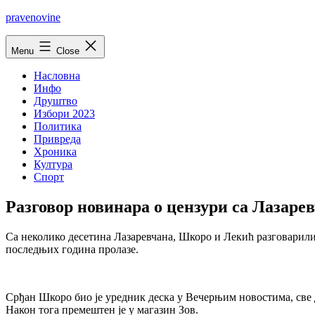
Skip
pravenovine
to
content
Menu
Close
Насловна
Инфо
Друштво
Избори 2023
Политика
Привреда
Хроника
Култура
Спорт
Разговор новинара о цензури са Лазаре
Са неколико десетина Лазаревчана, Шкоро и Лекић разговарили 
последњих година пролазе.
Срђан Шкоро био је уредник деска у Вечерњим новостима, све д
Након тога премештен је у магазин Зов.