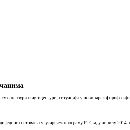
вчанима
су о цензури и аутоцензури, ситуацији у новинарској професији
о једног гостовања у јутарњем програму РТС-а, у априлу 2014. г