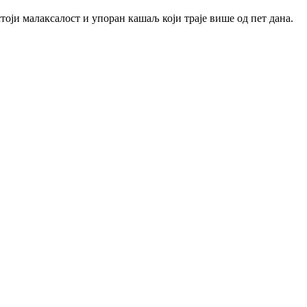
стоји малаксалост и упоран кашаљ који траје више од пет дана.