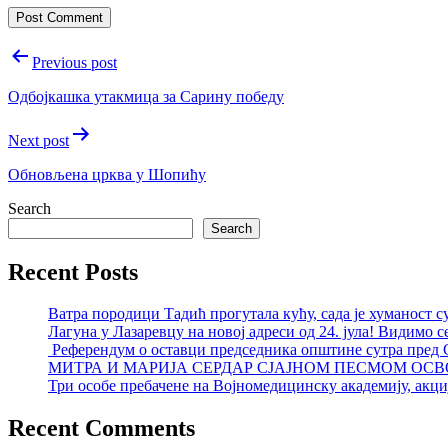
Post
Previous post
navigation
Одбојкашка утакмица за Сарину победу
Next post
Обновљена црква у Шопићу
Search
Search
Recent Posts
Ватра породици Тадић прогутала кућу, сада је хуманост с
Лагуна у Лазаревцу на новој адреси од 24. јула! Видимо с
Референдум о оставци председника општине сутра пред
МИТРА И МАРИЈА СЕРДАР СЈАЈНОМ ПЕСМОМ ОСВ
Три особе пребачене на Војномедицинску академију, акциј
Recent Comments