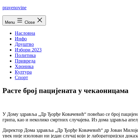
Skip
pravenovine
to
content
Menu
Close
Насловна
Инфо
Друштво
Избори 2023
Политика
Привреда
Хроника
Култура
Спорт
Расте број пацијената у чекаоницама
У Дому здравља „Др Ђорђе Ковачевић“ повећао се број пацијена
грипа, као и неколико смртних случајева. Из дома здравља апел
Директор Дома здравља „Др Ђорђе Ковачевић“ др Јован Милојев
увек није изолован ни један случај који је лабораторијски дока