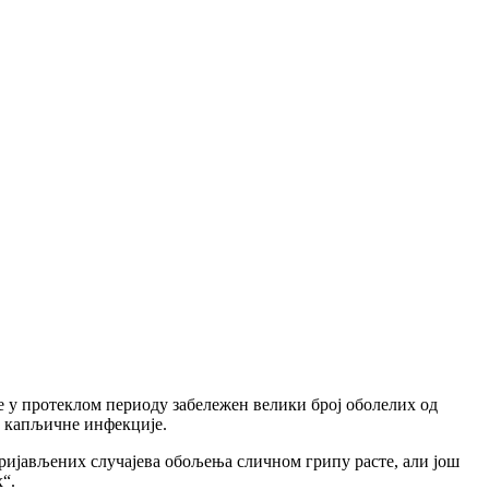
е у протеклом периоду забележен велики број оболелих од
се капљичне инфекције.
пријављених случајева обољења сличном грипу расте, али још
х“.