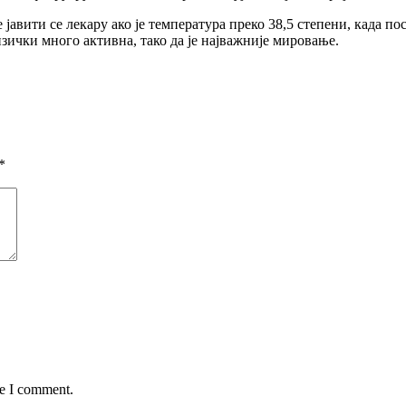
 јавити се лекару ако је температура преко 38,5 степени, када по
изички много активна, тако да је најважније мировање.
*
me I comment.