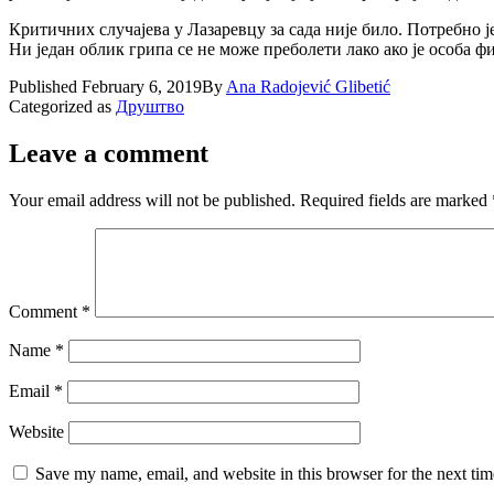
Критичних случајева у Лазаревцу за сада није било. Потребно је
Ни један облик грипа се не може преболети лако ако је особа ф
Published
February 6, 2019
By
Ana Radojević Glibetić
Categorized as
Друштво
Leave a comment
Your email address will not be published.
Required fields are marked
Comment
*
Name
*
Email
*
Website
Save my name, email, and website in this browser for the next ti