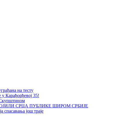
уграђана на тесту
е у Карађорђевој 35!
 Скупштином
ОЈИЛИ СРЦА ПУБЛИКЕ ШИРОМ СРБИЈЕ
а спасавања још траје