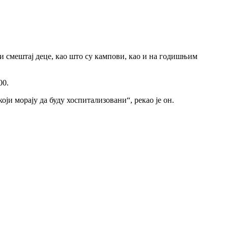
ни смештај деце, као што су кампови, као и на годишњим
00.
оји морају да буду хоспитализовани“, рекао је он.