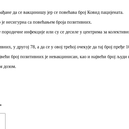
рађане да се вакцинишу јер се повећава број Ковид пацијената.
о је несигурна са повећањем броја позитивних.
ће породичне инфекције или су се десиле у центрима за колектив
их, у другој 78, а да се у овој трећој очекује да тај број пређе 1
јвећи број позитивних је невакцинисан, као и највећи број људи к
м дозом.
*