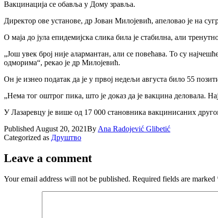
Вакцинација се обавља у Дому зравља.
Директор ове установе, др Јован Милојевић, апеловао је на суг
О маја до јула епидемијска слика била је стабилна, али тренутн
„Још увек број није алармантан, али се повећава. То су најчеш
одморима“, рекао је др Милојевић.
Он је изнео податак да је у првој недељи августа било 55 позитивн
„Нема тог оштрог пика, што је доказ да је вакцина деловала. На
У Лазаревцу је више од 17 000 становника вакцинисаних друго
Published
August 20, 2021
By
Ana Radojević Glibetić
Categorized as
Друштво
Leave a comment
Your email address will not be published.
Required fields are marked