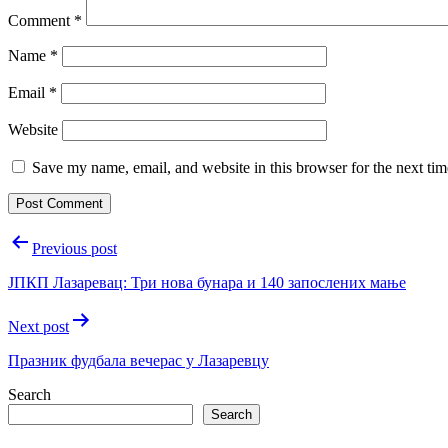
Comment
*
Name
*
Email
*
Website
Save my name, email, and website in this browser for the next ti
Post
Previous post
navigation
ЈПКП Лазаревац: Три нова бунара и 140 запослених мање
Next post
Празник фудбала вечерас у Лазаревцу
Search
Search