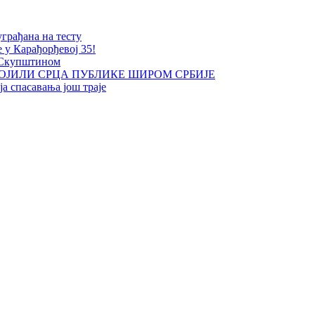
уграђана на тесту
е у Карађорђевој 35!
 Скупштином
ОЈИЛИ СРЦА ПУБЛИКЕ ШИРОМ СРБИЈЕ
а спасавања још траје