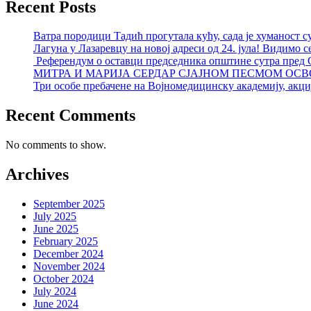
Recent Posts
Ватра породици Тадић прогутала кућу, сада је хуманост с
Лагуна у Лазаревцу на новој адреси од 24. јула! Видимо с
Референдум о оставци председника општине сутра пред
МИТРА И МАРИЈА СЕРДАР СЈАЈНОМ ПЕСМОМ ОСВ
Три особе пребачене на Војномедицинску академију, акциј
Recent Comments
No comments to show.
Archives
September 2025
July 2025
June 2025
February 2025
December 2024
November 2024
October 2024
July 2024
June 2024