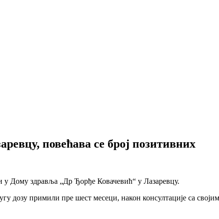
аревцу, повећава се број позитивних
и у Дому здравља „Др Ђорђе Ковачевић“ у Лазаревцу.
ругу дозу примили пре шест месеци, након консултације са своји