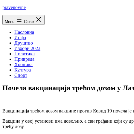
Skip
pravenovine
to
content
Menu
Close
Насловна
Инфо
Друштво
Избори 2023
Политика
Привреда
Хроника
Култура
Спорт
Почела вакцинација трећом дозом у Лаз
Вакцинација трећом дозом вакцине против Ковид 19 почела је 
Вакцина у овој установи има довољно, а сви грађани који су д
трећу дозу.