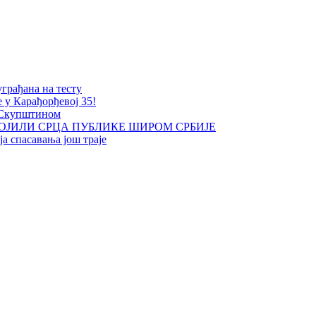
уграђана на тесту
е у Карађорђевој 35!
 Скупштином
ОЈИЛИ СРЦА ПУБЛИКЕ ШИРОМ СРБИЈЕ
а спасавања још траје