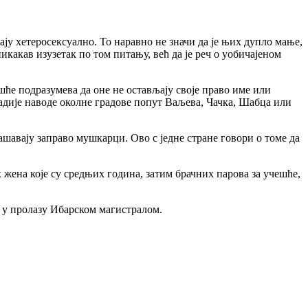
ју хетеросексуално. То наравно не значи да је њих дупло мање,
икакав изузетак по том питању, већ да је реч о уобичајеном
ешће подразумева да оне не остављају своје право име или
 радије наводе околне градове попут Ваљева, Чачка, Шабца или
ашавају заправо мушкарци. Ово с једне стране говори о томе да
 жена које су средњих година, затим брачних парова за учешће,
су у пролазу Ибарском магистралом.