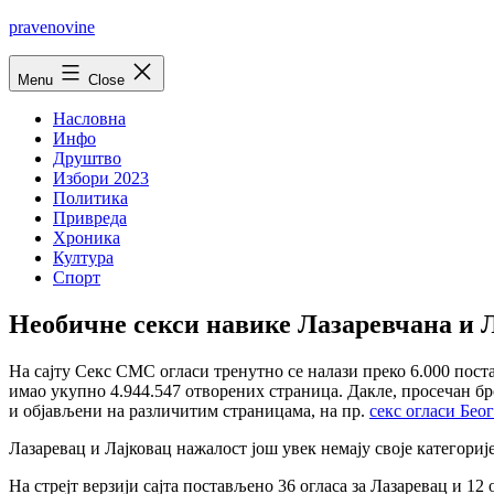
Skip
pravenovine
to
content
Menu
Close
Насловна
Инфо
Друштво
Избори 2023
Политика
Привреда
Хроника
Култура
Спорт
Необичне секси навике Лазаревчана и 
На сајту Секс СМС огласи тренутно се налази преко 6.000 поста
имао укупно 4.944.547 отворених страница. Дакле, просечан бро
и објављени на различитим страницама, на пр.
секс огласи Бео
Лазаревац и Лајковац нажалост још увек немају своје категорије
На стрејт верзији сајта постављено 36 огласа за Лазаревац и 12