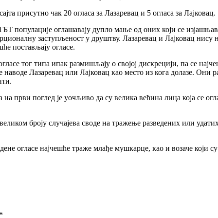
сајта присутно чак 20 огласа за Лазаревац и 5 огласа за Лајковац.
ЛГБТ популације оглашавају дупло мање од оних који се изјашњава
орционалну заступљеност у друштву. Лазаревац и Лајковац нису н
ешће постављају огласе.
гласе тог типа ипак размишљају о својој дискрецији, па се најч
не наводе Лазаревац или Лајковац као место из кога долазе. Они
ити.
на први поглед је уочљиво да су велика већина лица која се огл
великом броју случајева своде на тражење разведених или удатих
ведене огласе најчешће траже млађе мушкарце, као и возаче који 
*