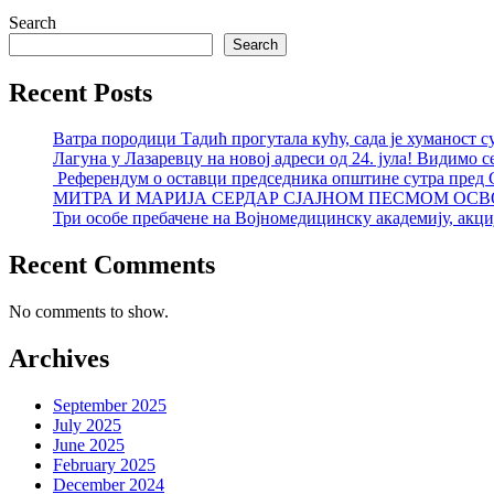
Search
Search
Recent Posts
Ватра породици Тадић прогутала кућу, сада је хуманост с
Лагуна у Лазаревцу на новој адреси од 24. јула! Видимо с
Референдум о оставци председника општине сутра пред
МИТРА И МАРИЈА СЕРДАР СЈАЈНОМ ПЕСМОМ ОСВ
Три особе пребачене на Војномедицинску академију, акциј
Recent Comments
No comments to show.
Archives
September 2025
July 2025
June 2025
February 2025
December 2024