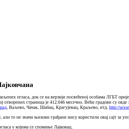
Лајковчана
вљених огласа, док се на верзији посвећеној особама ЛГБТ оријен
ј отворених страница је 412.046 месечно. Већи градови су овде 
град
, Ваљево, Чачак, Шабац, Крагујевац, Краљево, итд.
http://sex
, али то не значи њихови грађани нису користили овај сајт за уп
 огласа у којима се спомиње Лајковац.