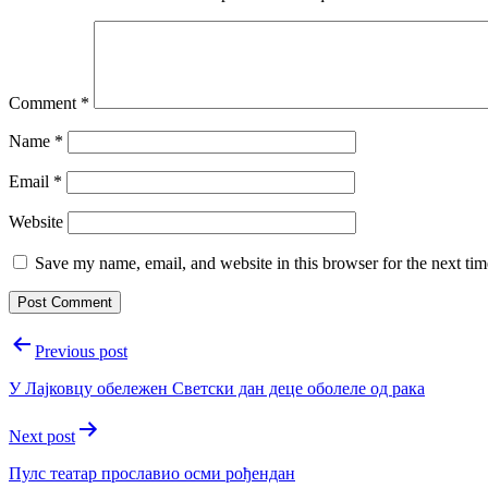
Comment
*
Name
*
Email
*
Website
Save my name, email, and website in this browser for the next ti
Post
Previous post
navigation
У Лајковцу обележен Светски дан деце оболеле од рака
Next post
Пулс театар прославио осми рођендан