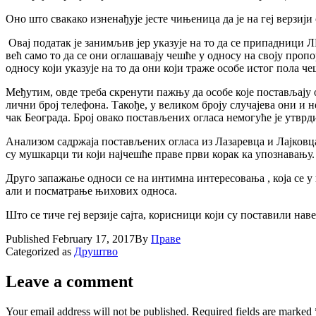
Оно што свакако изненађује јесте чињеница да је на геј верзији 
Овај податак је занимљив јер указује на то да се припадници 
већ само то да се они оглашавају чешће у односу на своју проп
односу који указује на то да они који траже особе истог пола ч
Међутим, овде треба скренути пажњу да особе које постављају о
лични број телефона. Такође, у великом броју случајева они и 
чак Београда. Број овако постављених огласа немогуће је утврд
Анализом садржаја постављених огласа из Лазаревца и Лајковца 
су мушкарци ти који најчешће праве први корак ка упознавању.
Друго запажање односи се на интимна интересовања , која се у 
али и посматрање њихових односа.
Што се тиче геј верзије сајта, корисници који су поставили на
Published
February 17, 2017
By
Праве
Categorized as
Друштво
Leave a comment
Your email address will not be published.
Required fields are marked