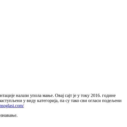
тације налази упола мање. Овај сајт је у току 2016. године
заступљени у виду категорија, па су тако сви огласи подељени
smsoglasi.com/
ознавање.