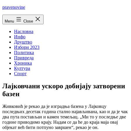
Skip
pravenovine
to
content
Menu
Close
Насловна
Инфо
Друштво
Избори 2023
Политика
Привреда
Хроника
Култура
Спорт
Лајковчани ускоро добијају затворени
базен
Живковић је рекао да је изградња базена у Лајковцу
последњих десетак година стално најављивана, као и да је чак
два пута постављан и камен темељац. „Ми то у последње две
године приводимо крају. Надам се да ће до краја маја овај
објекат већ бити потпуно завршен“, рекао је он.