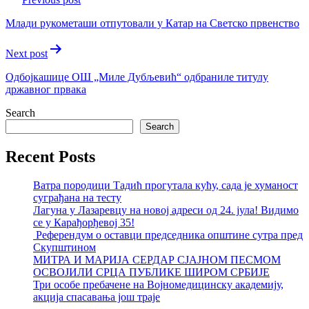
navigation
Млади рукометаши отпутовали у Катар на Светско првенство
Next post
Одбојкашице ОШ „Миле Дубљевић“ одбраниле титулу
државног првака
Search
Search
Recent Posts
Ватра породици Тадић прогутала кућу, сада је хуманост
суграђана на тесту
Лагуна у Лазаревцу на новој адреси од 24. јула! Видимо
се у Карађорђевој 35!
Референдум о оставци председника општине сутра пред
Скупштином
МИТРА И МАРИЈА СЕРДАР СЈАЈНОМ ПЕСМОМ
ОСВОЈИЛИ СРЦА ПУБЛИКЕ ШИРОМ СРБИЈЕ
Три особе пребачене на Војномедицинску академију,
акција спасавања још траје