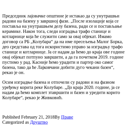
Председник лајовачке општине је истакао да су унутрашњи
радови на базену у завршној фази. „После изолације која се
поставља на унутрашњем делу базена, ради се и постављање
керамике. Након тога, следи изградња трафо станице и
котларнице која ће служити само за овај објекат. Имамо
договор са РБ „Колубара“ да на име пресељења Малог Борка,
део средстава од тога искористимо управо за изградњу трафо
станице и котларнице. Ја се надам да ћемо до краја ове године
овај објекат потпуно завршити, а да га почетком 2019. године
пустимо у рад. Касније ћемо урадити и партер око самог
базена, тако да ће Лајковчани добити дуго чекани базен“,
рекао је он.
Осим изградње базена и отпочели су радови и на фазном
уређењу корита реке Колубаре. „До краја 2020. године, ја се
надам да ћемо комплет зтавршити и базен и уредити корито
Колубаре“, рекао је Живковић.
Published
February 21, 2018
By
Праве
Categorized as
Друштво