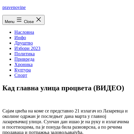
Skip
pravenovine
to
content
Menu
Close
Насловна
Инфо
Друштво
Избори 2023
Политика
Привреда
Хроника
Култура
Спорт
Кад главна улица процвета (ВИДЕО)
Сајам цвећа на коме се представио 21 излагач из Лазаревца и
околине одржан је последњег дана марта у главној
лазаревачкој улици. Сунчан дан ишао је на руку и излагачима
и посетиоцима, па је понуда била разноврсна, а по речима
продаваца и потражња задовољавајућа.