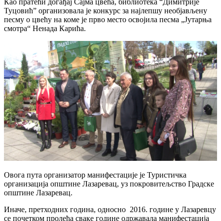
Као пратећи догађај Сајма цвећа, библиотека “Димитрије
Туцовић” организовала је конкурс за најлепшу необјављену
песму о цвећу на коме је прво место освојила песма „Јутарња
смотра“ Ненада Карића.
Овога пута организатор манифестације је Туристичка
организација општине Лазаревац, уз покровитељство Градске
општине Лазаревац.
Иначе, претходних година, односно 2016. године у Лазаревцу
се почетком пролећа сваке године одржавала манифестација