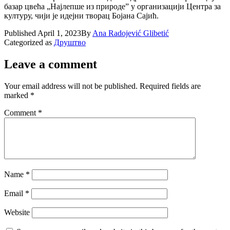
базар цвећа „Најлепше из природе” у организацији Центра за
културу, чији је
идејни творац Бојана Сајић.
Published
April 1, 2023
By
Ana Radojević Glibetić
Categorized as
Друштво
Leave a comment
Your email address will not be published.
Required fields are
marked
*
Comment
*
Name
*
Email
*
Website