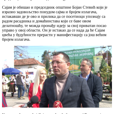
Сајам је обишао и председник општине Бојан Стевић који је
изразио задовољство понудом сајма и бројем излагача,
истакавши де је ово и прилика да се посетиоци упознају са
радом расадника и домаћинстава који се баве овом
делатношћу, те можда пронађу идеју за свој приватан посао
управо у овој области. Он је истакао да се нада да ће Сајам
цвећа у будућности прерасти у манифестацију са још већим
бројем
излагача.