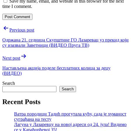
Save my name, email, and website in this browser for the next
time I comment.
Post
Previous post
navigation
Одржана 21. седница Скупштине ГО Лазаревац уз прекид који
су изазвали Заветници (ВИДЕО Пруга ТВ)
Next post
Настављена акција поделе бесплатних колица за децу
(ВИДЕО)
Search
Search
Recent Posts
Ватра породици Тадић прогутала кућу, сада је хуманост
суграђана на тесту
Лагуна у Лазаревцу на новој адреси од 24. јула! Видимо
се у Карађорђевој 35!