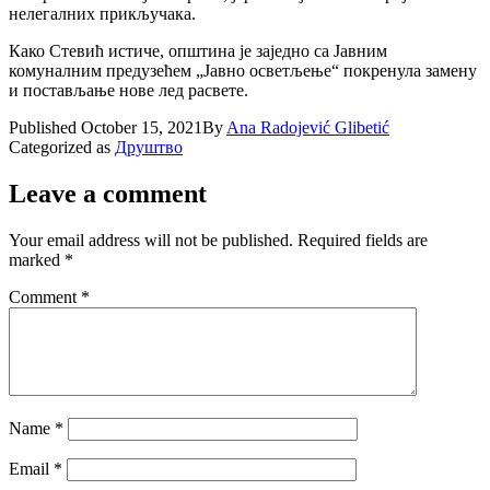
нелегалних прикључака.
Како Стевић истиче, општина је заједно са Јавним
комуналним предузећем „Јавно осветљење“ покренула замену
и постављање нове лед расвете.
Published
October 15, 2021
By
Ana Radojević Glibetić
Categorized as
Друштво
Leave a comment
Your email address will not be published.
Required fields are
marked
*
Comment
*
Name
*
Email
*