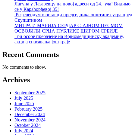
Лагуна у Лазаревцу на новој адреси од 24. јула! Видимо
се у Карађорђевој 35!
Референдум о оставци председника општине сутра пред
Скупштином
МИТРА И МАРИЈА СЕРДАР СЈАЈНОМ ПЕСМОМ
ОСВОЈИЛИ СРЦА ПУБЛИКЕ ШИРОМ СРБИЈЕ
Три особе пребачене на Војномедицинску академију,
акција спасавања још траје
Recent Comments
No comments to show.
Archives
September 2025
July 2025
June 2025
February 2025
December 2024
November 2024
October 2024
July 2024