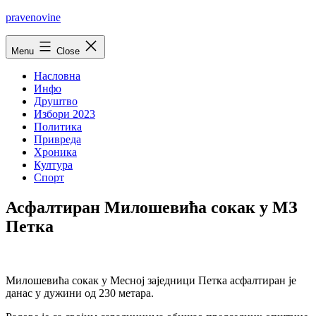
Skip
pravenovine
to
content
Menu
Close
Насловна
Инфо
Друштво
Избори 2023
Политика
Привреда
Хроника
Култура
Спорт
Асфалтиран Милошевића сокак у МЗ
Петка
Милошевића сокак у Месној заједници Петка асфалтиран је
данас у дужини од 230 метара.