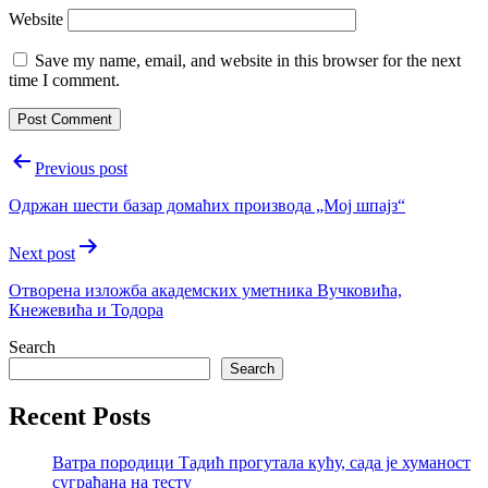
Website
Save my name, email, and website in this browser for the next
time I comment.
Post
Previous post
navigation
Одржан шести базар домаћих производа „Мој шпајз“
Next post
Отворена изложба академских уметника Вучковића,
Кнежевића и Тодора
Search
Search
Recent Posts
Ватра породици Тадић прогутала кућу, сада је хуманост
суграђана на тесту