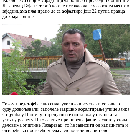
Радове је са својим сарадницима обишао председник општине
Лазаревац Бојан Стевић који је истакао да је у сеоским месним
заједницама планирано да се асфалтира још 22 путна правца
до краја године.
Током предстојећег викенда, уколико временски услови то
буду дозвољавали, започеће завршно асфалтирање улице Јанка
Стајчића у Шопићу, а тренутно се постављају стубови за
уличну расвету. Што се тиче проширења јавне расвете у свим
деловима општине Лазаревац, то ће зависити од капацитета и
оптерећења постојеће мреже, јер постоји велики број