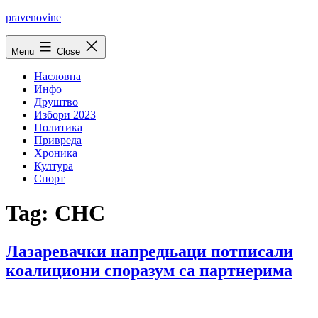
Skip
pravenovine
to
content
Menu
Close
Насловна
Инфо
Друштво
Избори 2023
Политика
Привреда
Хроника
Култура
Спорт
Tag:
СНС
Лазаревачки напредњаци потписали
коалициони споразум са партнерима