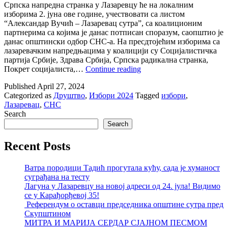
Српска напредна странка у Лазаревцу ће на локалним
изборима 2. јуна ове године, учествовати са листом
“Александар Вучић – Лазаревац сутра”, са коалиционим
партнерима са којима је данас потписан споразум, саопштио је
данас општински одбор СНС-а. На пресдтојећим изборима са
лазаревачким напредњацима у коалицији су Социјалистичка
партија Србије, Здрава Србија, Српска радикална странка,
Лазаревачки
Покрет социјалиста,…
Continue reading
напредњаци
Published
April 27, 2024
потписали
Categorized as
Друштво
,
Избори 2024
Tagged
избори
,
коалициони
Лазаревац
,
СНС
споразум
Search
са
партнерима
Search
Recent Posts
Ватра породици Тадић прогутала кућу, сада је хуманост
суграђана на тесту
Лагуна у Лазаревцу на новој адреси од 24. јула! Видимо
се у Карађорђевој 35!
Референдум о оставци председника општине сутра пред
Скупштином
МИТРА И МАРИЈА СЕРДАР СЈАЈНОМ ПЕСМОМ