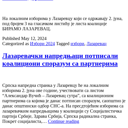
На локалним изборима у Лазаревцу који се одржавају 2. јуна,
под бројем 3 на гласачком листићу је листа коалиције
БИРАМО ЛАЗАРЕВАЦ.
Published
May 12, 2024
Categorized as
Избори 2024
Tagged
избори
,
Лазаревац
Лазаревачки напредњаци потписали
коалициони споразум са партнерима
Српска напредна странка у Лазаревцу ће на локалним
изборима 2. јуна ове године, учествовати са листом
“Александар Вучић – Лазаревац сутра”, са коалиционим
партнерима са којима је данас потписан споразум, саопштио је
данас општински одбор СНС-а. На пресдтојећим изборима са
лазаревачким напредњацима у коалицији су Социјалистичка
партија Србије, Здрава Србија, Српска радикална странка,
Лазаревачки
Покрет социјалиста,…
Continue reading
напредњаци