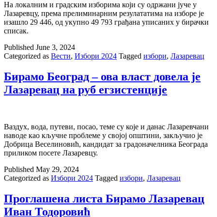
На локалним и градским изборима који су одржани јуче у
Лазаревцу, према прелиминарним резулататима на изборе је
изашло 29 446, од укупно 49 793 грађана уписаних у бирачки
списак.
Published
June 3, 2024
Categorized as
Вести
,
Избори 2024
Tagged
избори
,
Лазаревац
Бирамо Београд – ова власт довела је
Лазаревац на руб егзистенције
Ваздух, вода, путеви, посао, теме су које и данас Лазаревчани
наводе као кључне проблеме у својој општини, закључио је
Добрица Веселиновић, кандидат за градоначелника Београда
приликом посете Лазаревцу.
Published
May 29, 2024
Categorized as
Избори 2024
Tagged
избори
,
Лазаревац
Проглашена листа Бирамо Лазаревац
Иван Тодоровић