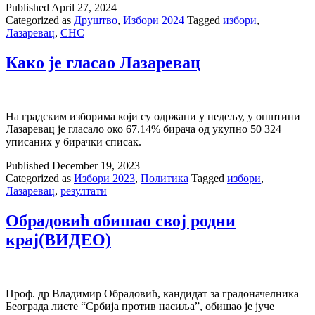
Published
April 27, 2024
потписали
Categorized as
Друштво
,
Избори 2024
Tagged
избори
,
коалициони
Лазаревац
,
СНС
споразум
са
партнерима
Како је гласао Лазаревац
На градским изборима који су одржани у недељу, у општини
Лазаревац је гласало око 67.14% бирача од укупно 50 324
уписаних у бирачки списак.
Published
December 19, 2023
Categorized as
Избори 2023
,
Политика
Tagged
избори
,
Лазаревац
,
резултати
Обрадовић обишао свој родни
крај(ВИДЕО)
Проф. др Владимир Обрадовић, кандидат за градоначелника
Београда листе “Србија против насиља”, обишао је јуче