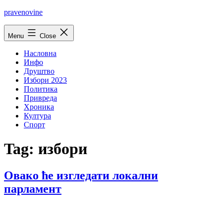
Skip
pravenovine
to
content
Menu
Close
Насловна
Инфо
Друштво
Избори 2023
Политика
Привреда
Хроника
Култура
Спорт
Tag:
избори
Овако ће изгледати локални
парламент