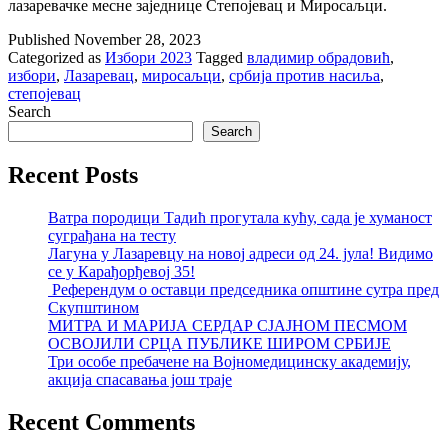
лазаревачке месне заједнице Степојевац и Миросаљци.
Published
November 28, 2023
Categorized as
Избори 2023
Tagged
владимир обрадовић
,
избори
,
Лазаревац
,
миросаљци
,
србија против насиља
,
степојевац
Search
Search
Recent Posts
Ватра породици Тадић прогутала кућу, сада је хуманост
суграђана на тесту
Лагуна у Лазаревцу на новој адреси од 24. јула! Видимо
се у Карађорђевој 35!
Референдум о оставци председника општине сутра пред
Скупштином
МИТРА И МАРИЈА СЕРДАР СЈАЈНОМ ПЕСМОМ
ОСВОЈИЛИ СРЦА ПУБЛИКЕ ШИРОМ СРБИЈЕ
Три особе пребачене на Војномедицинску академију,
акција спасавања још траје
Recent Comments