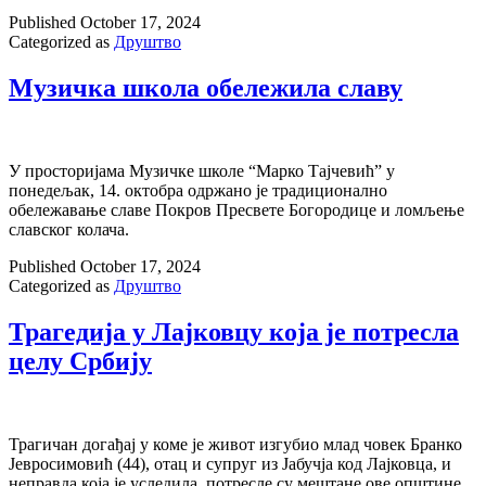
Published
October 17, 2024
Categorized as
Друштво
Музичка школа обележила славу
У просторијама Музичке школе “Марко Тајчевић” у
понедељак, 14. октобра одржано је традиционално
обележавање славе Покров Пресвете Богородице и ломљење
славског колача.
Published
October 17, 2024
Categorized as
Друштво
Трагедија у Лајковцу која је потресла
целу Србију
Трагичан догађај у коме је живот изгубио млад човек Бранко
Јевросимовић (44), отац и супруг из Јабучја код Лајковца, и
неправда која је уследила, потресле су мештане ове општине,