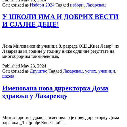
Categorized as
Избори 2024
Tagged
избори
,
Лазаревац
У ШКОЛИ ИМА И ДОБРИХ ВЕСТИ
И СЈАЈНЕ ДЕЦЕ!
Лена Миловановић ученица 8. разреда ОШ „Кнез Лазар“ из
Лазаревца из године у годину ниже одличне резултате на
многобројним такмичењима.
Published
May 23, 2024
Categorized as
Друштво
Tagged
Лазаревац
,
успех
,
ученици
,
школа
Именована нова директорка Дома
здравља у Лазаревцу
Mинистарство здравља именовало је нову директорку Дома
здравља „Др Ђорђе Ковачевић“.