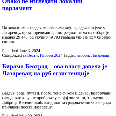
Овако ће изгледати локални
парламент
На локалним и градским изборима који су одржани јуче у
Лазаревцу, према прелиминарним резулататима на изборе је
изашло 29 446, од укупно 49 793 грађана уписаних у бирачки
списак.
Published
June 3, 2024
Categorized as
Вести
,
Избори 2024
Tagged
избори
,
Лазаревац
Бирамо Београд – ова власт довела је
Лазаревац на руб егзистенције
Ваздух, вода, путеви, посао, теме су које и данас Лазаревчани
наводе као кључне проблеме у својој општини, закључио је
Добрица Веселиновић, кандидат за градоначелника Београда
приликом посете Лазаревцу.
Published
May 29, 2024