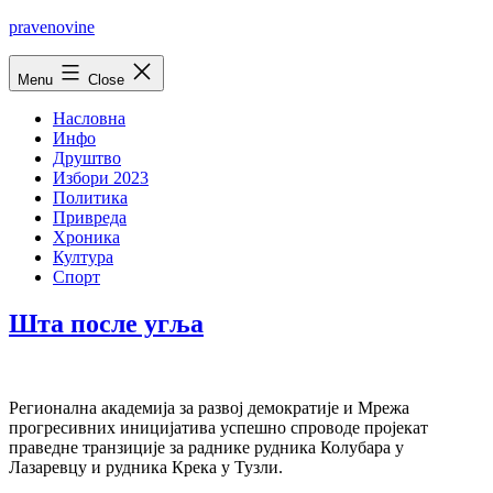
Skip
pravenovine
to
content
Menu
Close
Насловна
Инфо
Друштво
Избори 2023
Политика
Привреда
Хроника
Култура
Спорт
Шта после угља
Регионална академија за развој демократије и Мрежа
прогресивних иницијатива успешно спроводе пројекат
праведне транзиције за раднике рудника Колубара у
Лазаревцу и рудника Крека у Тузли.