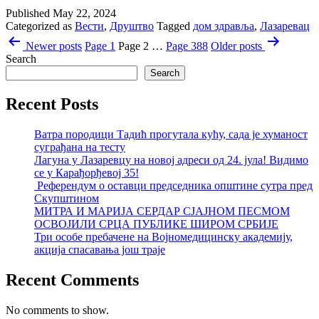
Published
May 22, 2024
Categorized as
Вести
,
Друштво
Tagged
дом здравља
,
Лазаревац
Posts
Newer
posts
Page 1
Page 2
…
Page 388
Older
posts
pagination
Search
Search
Recent Posts
Ватра породици Тадић прогутала кућу, сада је хуманост
суграђана на тесту
Лагуна у Лазаревцу на новој адреси од 24. јула! Видимо
се у Карађорђевој 35!
Референдум о оставци председника општине сутра пред
Скупштином
МИТРА И МАРИЈА СЕРДАР СЈАЈНОМ ПЕСМОМ
ОСВОЈИЛИ СРЦА ПУБЛИКЕ ШИРОМ СРБИЈЕ
Три особе пребачене на Војномедицинску академију,
акција спасавања још траје
Recent Comments
No comments to show.