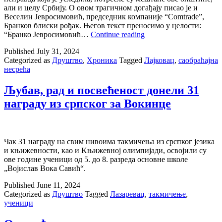
али и целу Србију. О овом трагичном догађају писао је и
Веселин Јевросимовић, председник компаније “Comtrade”,
Бранков блиски рођак. Његов текст преносимо у целости:
Трагедија
“Бранко Јевросимовић…
Continue reading
у
Published
July 31, 2024
Лајковцу
Categorized as
Друштво
,
Хроника
Tagged
Лајковац
,
саобраћајна
која
несрећа
је
потресла
целу
Љубав, рад и посвећеност донели 31
Србију
награду из српског за Вокинце
Чак 31 награду на свим нивоима такмичења из срспког језика
и књижевности, као и Kњижевној олимпијади, освојили су
ове године ученици од 5. до 8. разреда основне школе
„Војислав Вока Савић“.
Published
June 11, 2024
Categorized as
Друштво
Tagged
Лазаревац
,
такмичење
,
ученици