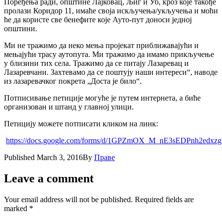
Поређења ради, општине Лајковац, Љиг и Уб, кроз које такође
пролази Коридор 11, имаће своја искључења/укључења и моћи
ће да користе све бенефите које Ауто-пут доноси једној
општини.
Ми не тражимо да неко мења пројекат приближавајући и
мењајући трасу аутопута. Ми тражимо да имамо прикључење
у близини тих села. Тражимо да се питају Лазаревац и
Лазаревчани. Захтевамо да се поштују наши интереси“, наводе
из лазаревачког покрета „Доста је било“.
Потписивање петиције могуће је путем интернета, а биће
организован и штанд у главној улици.
Петицију можете потписати кликом на линк:
https://docs.google.com/forms/d/1GPZmOX_M_nE3sEDPnh2ed
Published
March 3, 2016
By
Праве
Leave a comment
Your email address will not be published.
Required fields are
marked
*