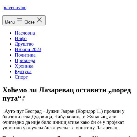
Skip
pravenovine
to
content
Menu
Close
Насловна
Инфо
Друштво
Избори 2023
Политика
Привреда
Хроника
Култура
Спорт
Хоћемо ли Лазаревац оставити „поред
пута“?
„Ауто-пут Београд – Јужни Јадран (Коридор 11) пролази у
близини села Дудовица, Чибутковица и Жупањац, али
очигледно да није било иницијативе како би се у пројекат
уврстило укључење/искључење за општину Лазаревац.