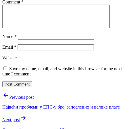
Comment
*
Name
*
Email
*
Website
Save my name, email, and website in this browser for the next
time I comment.
Post
Previous post
navigation
Највећи проблеми у ЕПС-у број запослених и велике плате
Next post