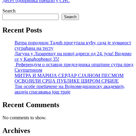
Десет одборника прешло у СНС
Search
Search
Recent Posts
Ватра породици Тадић прогутала кућу, сада је хуманост
суграђана на тесту
Лагуна у Лазаревцу на новој адреси од 24. јула! Видимо
се у Карађорђевој 35!
Референдум о оставци председника општине сутра пред
Скупштином
МИТРА И МАРИЈА СЕРДАР СЈАЈНОМ ПЕСМОМ
ОСВОЈИЛИ СРЦА ПУБЛИКЕ ШИРОМ СРБИЈЕ
Три особе пребачене на Војномедицинску академију,
акција спасавања још траје
Recent Comments
No comments to show.
Archives