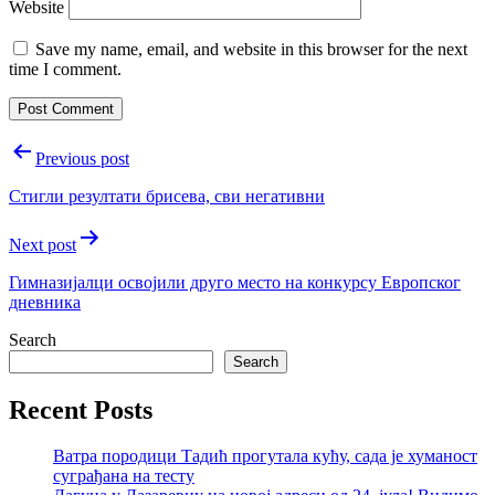
Website
Save my name, email, and website in this browser for the next
time I comment.
Post
Previous post
navigation
Стигли резултати брисева, сви негативни
Next post
Гимназијалци освојили друго место на конкурсу Европског
дневника
Search
Search
Recent Posts
Ватра породици Тадић прогутала кућу, сада је хуманост
суграђана на тесту