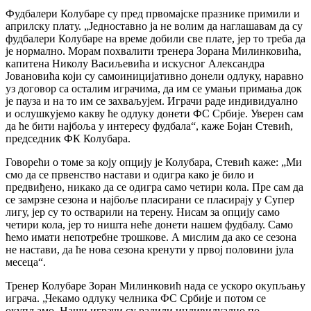
Фудбалери Колубаре су пред првомајске празнике примили и
априлску плату. „Једноставно ја не волим да наглашавам да су
фудбалери Колубаре на време добили све плате, јер то треба да
је нормално. Морам похвалити тренера Зорана Милинковића,
капитена Николу Васиљевића и искусног Александра
Јовановића који су самоиницијативно донели одлуку, наравно
уз договор са осталим играчима, да им се умањи примања док
је пауза и на то им се захваљујем. Играчи раде индивидуално
и ослушкујемо какву ће одлуку донети ФС Србије. Уверен сам
да ће бити најбоља у интересу фудбала“, каже Бојан Стевић,
председник ФК Колубара.
Говорећи о томе за коју опцију је Колубара, Стевић каже: „Ми
смо да се првенство настави и одигра како је било и
предвиђено, никако да се одигра само четири кола. Пре сам да
се замрзне сезона и најбоље пласирани се пласирају у Супер
лигу, јер су то остварили на терену. Нисам за опцију само
четири кола, јер то ништа неће донети нашем фудбалу. Само
ћемо имати непотребне трошкове. А мислим да ако се сезона
не настави, да ће нова сезона кренути у првој половини јула
месеца“.
Тренер Колубаре Зоран Милинковић нада се ускоро окупљању
играча. „Чекамо одлуку челника ФС Србије и потом се
окупљамо. Наши играчи су радили индивидуално по