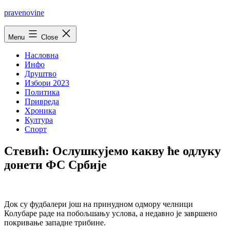
Skip
pravenovine
to
content
Menu
Close
Насловна
Инфо
Друштво
Избори 2023
Политика
Привреда
Хроника
Култура
Спорт
Стевић: Ослушкујемо какву ће одлуку
донети ФС Србије
Док су фудбалери још на принудном одмору челници
Колубаре раде на побољшању услова, a недавно је завршено
покривање западне трибине.