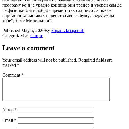
програму који је урадио кондициони тренер и уверен сам да
ће физички бити добро спремни, тако да ћемо лашке се
спремити за наставак првенства ако га буде, а верујем да
хоће“, каже Милинковић.
Published
May 5, 2020
By
Зоран Лазаревић
Categorized as
Спорт
Leave a comment
Your email address will not be published.
Required fields are
marked
*
Comment
*
Name
*
Email
*