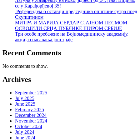
Лагуна у Лазаревцу на новој адреси од 24. јула! Видимо
се у Карађорђевој 35!
Референдум о оставци председника општине сутра пред
Скупштином
МИТРА И МАРИЈА СЕРДАР СЈАЈНОМ ПЕСМОМ
ОСВОЈИЛИ СРЦА ПУБЛИКЕ ШИРОМ СРБИЈЕ
Три особе пребачене на Војномедицинску академију,
акција спасавања још траје
Recent Comments
No comments to show.
Archives
September 2025
July 2025
June 2025
February 2025
December 2024
November 2024
October 2024
July 2024
June 2024