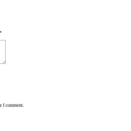
*
me I comment.