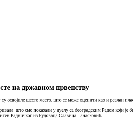
сте на државном првенству
 су освојиле шесто место, што се може оценити као и реалан пла
ивала, што смо показали у дуелу са београдским Радом који је би
питен Радничког из Рудоваца Славица Танасковић.