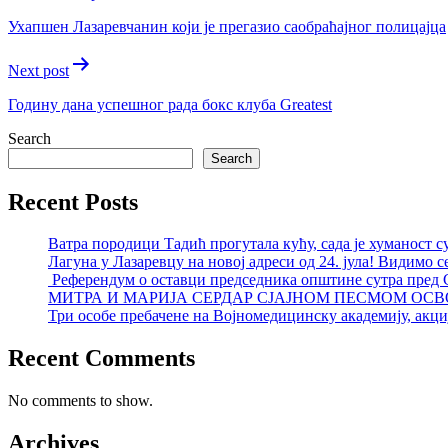
navigation
Ухапшен Лазаревчанин који је прегазио саобраћајног полицајца
Next post
Годину дана успешног рада бокс клуба Greatest
Search
Search
Recent Posts
Ватра породици Тадић прогутала кућу, сада је хуманост с
Лагуна у Лазаревцу на новој адреси од 24. јула! Видимо с
Референдум о оставци председника општине сутра пред
МИТРА И МАРИЈА СЕРДАР СЈАЈНОМ ПЕСМОМ ОСВ
Три особе пребачене на Војномедицинску академију, акциј
Recent Comments
No comments to show.
Archives