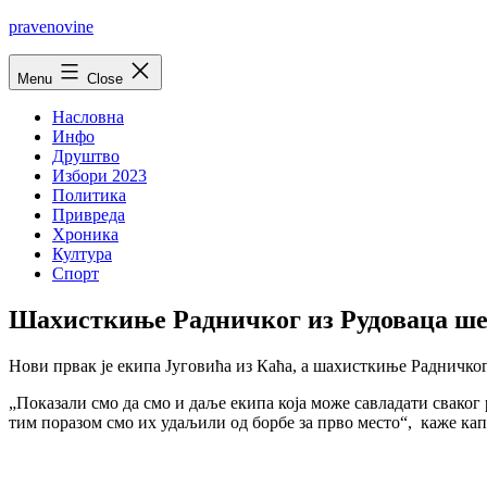
Skip
pravenovine
to
content
Menu
Close
Насловна
Инфо
Друштво
Избори 2023
Политика
Привреда
Хроника
Култура
Спорт
Шахисткиње Радничког из Рудоваца ше
Нови првак је екипа Југовића из Каћа, а шахисткиње Радничког
„Показали смо да смо и даље екипа која може савладати сваког р
тим поразом смо их удаљили од борбе за прво место“, каже ка