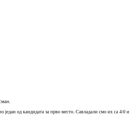
сман.
о један од кандидата за прво место. Савладали смо их са 4:0 и