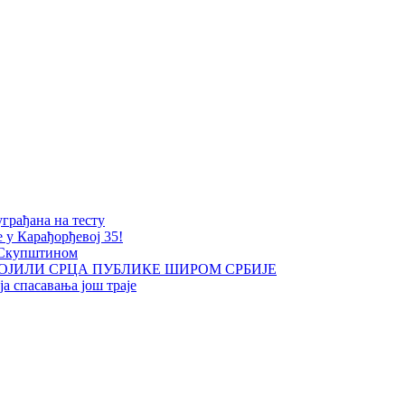
уграђана на тесту
е у Карађорђевој 35!
 Скупштином
ОЈИЛИ СРЦА ПУБЛИКЕ ШИРОМ СРБИЈЕ
а спасавања још траје