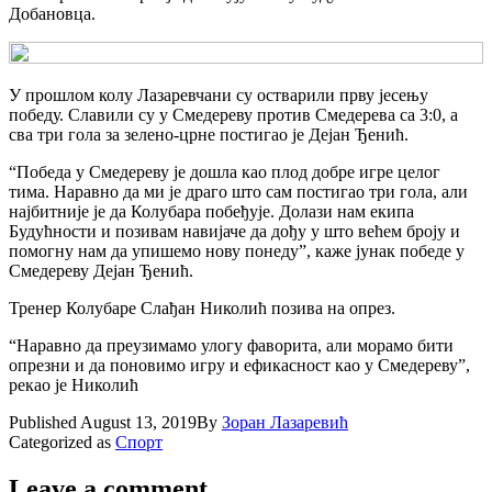
Добановца.
У прошлом колу Лазаревчани су остварили прву јесењу
победу. Славили су у Смедереву против Смедерева са 3:0, а
сва три гола за зелено-црне постигао је Дејан Ђенић.
“Победа у Смедереву је дошла као плод добре игре целог
тима. Наравно да ми је драго што сам постигао три гола, али
најбитније је да Колубара побеђује. Долази нам екипа
Будућности и позивам навијаче да дођу у што већем броју и
помогну нам да упишемо нову понеду”, каже јунак победе у
Смедереву Дејан Ђенић.
Тренер Колубаре Слађан Николић позива на опрез.
“Наравно да преузимамо улогу фаворита, али морамо бити
опрезни и да поновимо игру и ефикасност као у Смедереву”,
рекао је Николић
Published
August 13, 2019
By
Зоран Лазаревић
Categorized as
Спорт
Leave a comment