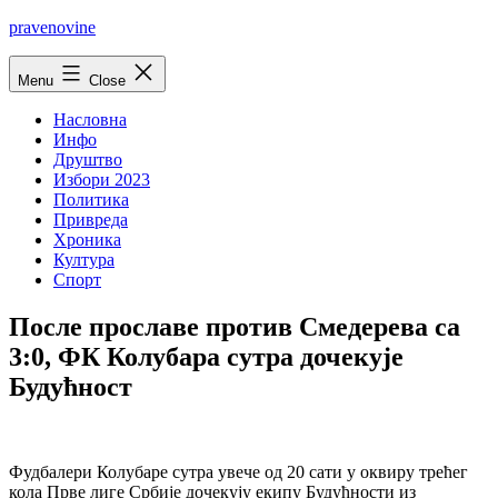
Skip
pravenovine
to
content
Menu
Close
Насловна
Инфо
Друштво
Избори 2023
Политика
Привреда
Хроника
Култура
Спорт
После прославе против Смедерева са
3:0, ФК Колубара сутра дочекује
Будућност
Фудбалери Колубаре сутра увече од 20 сати у оквиру трећег
кола Прве лиге Србије дочекују екипу Будућности из