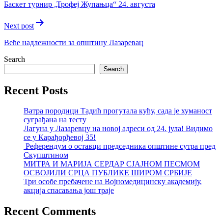
Баскет турнир „Трофеј Жупањца“ 24. августа
Next post
Веће надлежности за општину Лазаревац
Search
Search
Recent Posts
Ватра породици Тадић прогутала кућу, сада је хуманост
суграђана на тесту
Лагуна у Лазаревцу на новој адреси од 24. јула! Видимо
се у Карађорђевој 35!
Референдум о оставци председника општине сутра пред
Скупштином
МИТРА И МАРИЈА СЕРДАР СЈАЈНОМ ПЕСМОМ
ОСВОЈИЛИ СРЦА ПУБЛИКЕ ШИРОМ СРБИЈЕ
Три особе пребачене на Војномедицинску академију,
акција спасавања још траје
Recent Comments