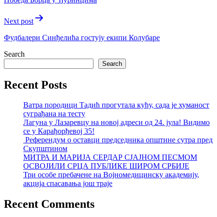
Next post
Фудбалери Синђелића гостују екипи Колубаре
Search
Search
Recent Posts
Ватра породици Тадић прогутала кућу, сада је хуманост
суграђана на тесту
Лагуна у Лазаревцу на новој адреси од 24. јула! Видимо
се у Карађорђевој 35!
Референдум о оставци председника општине сутра пред
Скупштином
МИТРА И МАРИЈА СЕРДАР СЈАЈНОМ ПЕСМОМ
ОСВОЈИЛИ СРЦА ПУБЛИКЕ ШИРОМ СРБИЈЕ
Три особе пребачене на Војномедицинску академију,
акција спасавања још траје
Recent Comments