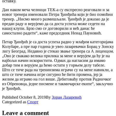
оставку.
Дан наком меча челници ТЕК-а су експресно реаговали и за
новог тренера именовали Петра Ђинђића који је био помоћни
тренер. „Нисмо много размишљали. Ђинђић је доказао да је
предан раду и верујемо да са доста успеха може седети на
нашој клупи. Брзо смо се договорили и већ данас ће
самостално радити“, каже председник Ненад Пауновић.
Петар Ђинђић је са доста успеха радио у млађим категоријама
Колубаре, а пре пар година је увео лазаревачки Борац у Зонску
лигу Београд. Недавно је стекао звање тренера са А лиценцом.
„Ово је свакако велика прилика за мене и верујем да ћу је на
најбољи начин искористити. Одмах да нагласим да имамо
добар тим и верујем да ћемо остати у горњем делу табеле.
Што се тиче рада на тренинзима играчи су на мене навикли, а
што се тиче начина игре сигурно ће бити промена, јер ја
желим да играмо на гол више. Дебитоваћу против Радничког
из Обреновца, једне писмене и такмичарске екипе“, закључио
је Ђинђић.
Published
October 8, 2019
By
Зоран Лазаревић
Categorized as
Спорт
Leave a comment