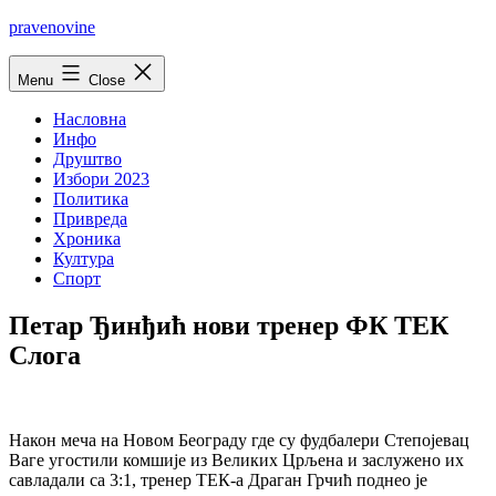
Skip
pravenovine
to
content
Menu
Close
Насловна
Инфо
Друштво
Избори 2023
Политика
Привреда
Хроника
Култура
Спорт
Петар Ђинђић нови тренер ФК ТЕК
Слога
Након меча на Новом Београду где су фудбалери Степојевац
Ваге угостили комшије из Великих Црљена и заслужено их
савладали са 3:1, тренер ТЕК-а Драган Грчић поднео је