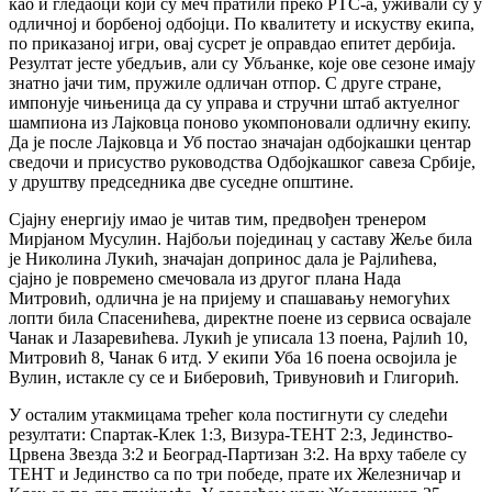
као и гледаоци који су меч пратили преко РТС-а, уживали су у
одличној и борбеној одбојци. По квалитету и искуству екипа,
по приказаној игри, овај сусрет је оправдао епитет дербија.
Резултат јесте убедљив, али су Убљанке, које ове сезоне имају
знатно јачи тим, пружиле одличан отпор. С друге стране,
импонује чињеница да су управа и стручни штаб актуелног
шампиона из Лајковца поново укомпоновали одличну екипу.
Да је после Лајковца и Уб постао значајан одбојкашки центар
сведочи и присуство руководства Одбојкашког савеза Србије,
у друштву председника две суседне општине.
Сјајну енергију имао је читав тим, предвођен тренером
Мирјаном Мусулин. Најбољи појединац у саставу Жеље била
је Николина Лукић, значајан допринос дала је Рајлићева,
сјајно је повремено смечовала из другог плана Нада
Митровић, одлична је на пријему и спашавању немогућих
лопти била Спасенићева, директне поене из сервиса освајале
Чанак и Лазаревићева. Лукић је уписала 13 поена, Рајлић 10,
Митровић 8, Чанак 6 итд. У екипи Уба 16 поена освојила је
Вулин, истакле су се и Биберовић, Тривуновић и Глигорић.
У осталим утакмицама трећег кола постигнути су следећи
резултати: Спартак-Клек 1:3, Визура-ТЕНТ 2:3, Јединство-
Црвена Звезда 3:2 и Београд-Партизан 3:2. На врху табеле су
ТЕНТ и Јединство са по три победе, прате их Железничар и