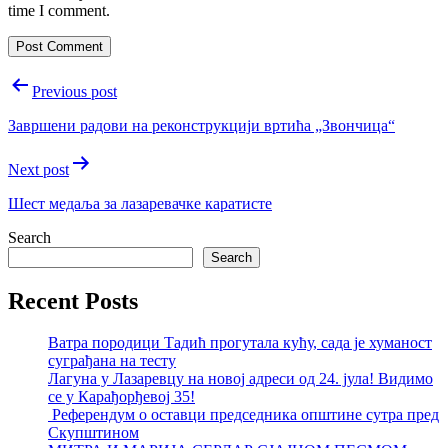
time I comment.
Post
Previous post
navigation
Завршени радови на реконструкцији вртића „Звончица“
Next post
Шест медаља за лазаревачке каратисте
Search
Search
Recent Posts
Ватра породици Тадић прогутала кућу, сада је хуманост
суграђана на тесту
Лагуна у Лазаревцу на новој адреси од 24. јула! Видимо
се у Карађорђевој 35!
Референдум о оставци председника општине сутра пред
Скупштином