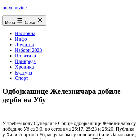
Skip
pravenovine
to
content
Menu
Close
Насловна
Инфо
Друштво
Избори 2023
Политика
Привреда
Хроника
Култура
Спорт
Одбојкашице Железничара добиле
дерби на Убу
У трећем колу Суперлиге Србије одбојкашице Железничара су
победиле Уб са 3:0, по сетовима 25:17, 25:23 и 25:20. Публика
у Хали спортова Уб, међу којом су половина били Лајковчани,