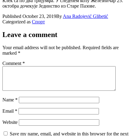
Клек са по два тријумфа. У следећем колу Железничар 25.
октобра дочекује Јединство из Старе Пазове.
Published
October 23, 2019
By
Ana Radojević Glibetić
Categorized as
Спорт
Leave a comment
Your email address will not be published.
Required fields are
marked
*
Comment
*
Name
*
Email
*
Website
Save my name, email, and website in this browser for the next