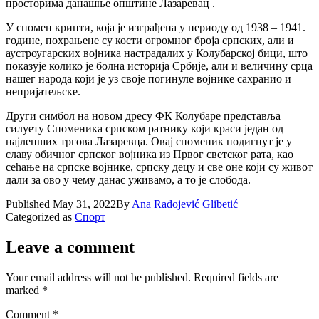
просторима данашње општине Лазаревац .
У спомен крипти, која је изграђена у периоду од 1938 – 1941.
године, похрањене су кости огромног броја српских, али и
аустроугарских војника настрадалих у Колубарској бици, што
показује колико је болна историја Србије, али и величину срца
нашег народа који је уз своје погинуле војнике сахранио и
непријатељске.
Други симбол на новом дресу ФК Колубаре представља
силуету Споменика српском ратнику који краси један од
најлепших тргова Лазаревца. Овај споменик подигнут је у
славу обичног српског војника из Првог светског рата, као
сећање на српске војнике, српску децу и све оне који су живот
дали за ово у чему данас уживамо, а то је слобода.
Published
May 31, 2022
By
Ana Radojević Glibetić
Categorized as
Спорт
Leave a comment
Your email address will not be published.
Required fields are
marked
*
Comment
*