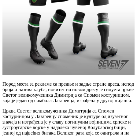
Поред места за рекламе са предње и задње стране дреса, испод
броја и назива клуба, новитет на новом дресу је силуета цркве
Светог великомученика Димитрија са Спомен костурницом,
која је један од симбола Лазаревца, израђена у другој нијанси.
Црква Светог великомученика Димитрија са Спомен
костурницом у Лазаревцу споменик је културе од изузетног
значаја и изграђена је у славу погинулим војницима српске и
аустроугарске војске у надалеко чувеној Колубарској бици,
једној од највећих битака Великог рата која се одиграла и на