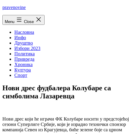
Skip
pravenovine
to
content
Menu
Close
Насловна
Инфо
Друштво
Избори 2023
Политика
Привреда
Хроника
Култура
Спорт
Нови дрес фудбалера Колубаре са
симболима Лазаревца
Нови дрес који ће играчи ФК Колубаре носити у предстојећој
сезони Суперлиге Србије, који је израдио технички спонзор
компанија Севен из Крагујевца, биће зелене боје са црном