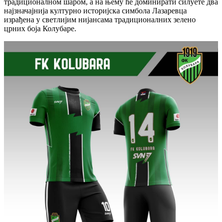
традиционалном шаром, а на њему ће доминирати силуете два
најзначајнија културно историјска симбола Лазаревца
израђена у светлијим нијансама традиционалних зелено
црних боја Колубаре.