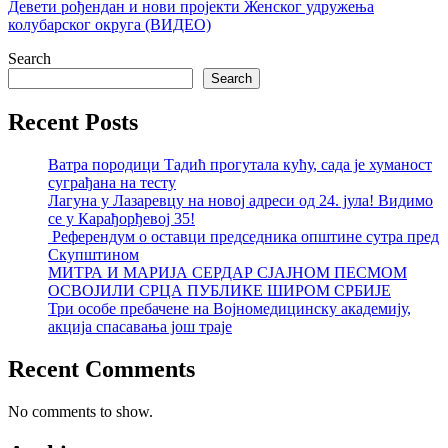
Девети рођендан и нови пројекти Женског удружења
колубарског округа (ВИДЕО)
Search
Search
Recent Posts
Ватра породици Тадић прогутала кућу, сада је хуманост
суграђана на тесту
Лагуна у Лазаревцу на новој адреси од 24. јула! Видимо
се у Карађорђевој 35!
Референдум о оставци председника општине сутра пред
Скупштином
МИТРА И МАРИЈА СЕРДАР СЈАЈНОМ ПЕСМОМ
ОСВОЈИЛИ СРЦА ПУБЛИКЕ ШИРОМ СРБИЈЕ
Три особе пребачене на Војномедицинску академију,
акција спасавања још траје
Recent Comments
No comments to show.