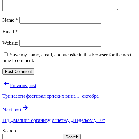
Name
*
Email
*
Website
Save my name, email, and website in this browser for the next
time I comment.
Post
Previous post
navigation
Тринаести фестивал српских вина 1. октобра
Next post
ПД „Малци“ организују шетњу „Недељом у 10“
Search
Search