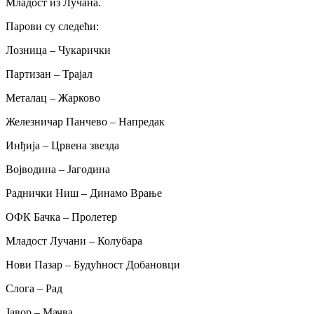
Младост из Лучана.
Парови су следећи:
Лозница – Чукарички
Партизан – Трајал
Металац – Жарково
Железничар Панчево – Напредак
Инђија – Црвена звезда
Војводина – Јагодина
Раднички Ниш – Динамо Врање
ОФК Бачка – Пролетер
Младост Лучани – Колубара
Нови Пазар – Будућност Добановци
Слога – Рад
Јавор – Мачва