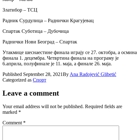
Златибор – ТСЦ
Радник Сурдулица – Раднички Крагујевац
Спартак Суботица – Дубочица
Раднички Нови Београд – Спартак
Утакмице шеснаестине финала играју се 27. октобра, а осмина
финала 1. децембра. Четвртина финала на програму је
6.априла, полуфинале је 11. маја, а финале 26. маја.
Published
September 28, 2021
By
Ana Radojević Glibetić
Categorized as
Спорт
Leave a comment
Your email address will not be published.
Required fields are
marked
*
Comment
*