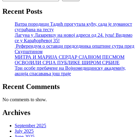
Recent Posts
Ватра породици Тадић прогутала кућу, сада је хуманост
суграђана на тесту
Лагуна у Лазаревцу на новој адреси од 24. јула! Видимо
се у Карађорђевој 35!
Референдум о оставци председника општине сутра пред
Скупштином
МИТРА И МАРИЈА СЕРДАР СЈАЈНОМ ПЕСМОМ
ОСВОЈИЛИ СРЦА ПУБЛИКЕ ШИРОМ СРБИЈЕ
Три особе пребачене на Војномедицинску академију,
акција спасавања још траје
Recent Comments
No comments to show.
Archives
September 2025
July 2025
June 2025