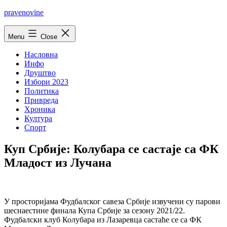
Skip
pravenovine
to
content
Menu
Close
Насловна
Инфо
Друштво
Избори 2023
Политика
Привреда
Хроника
Култура
Спорт
Куп Србије: Колубара се састаје са ФК
Младост из Лучана
У просторијама Фудбалског савеза Србије извучени су парови
шеснаестине финала Купа Србије за сезону 2021/22.
Фудбалски клуб Колубара из Лазаревца састаће се са ФК