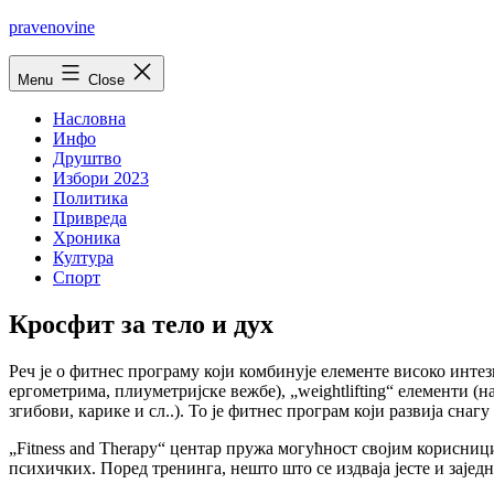
Skip
pravenovine
to
content
Menu
Close
Насловна
Инфо
Друштво
Избори 2023
Политика
Привреда
Хроника
Култура
Спорт
Кросфит за тело и дух
Реч је о фитнес програму који комбинује елементе високо инт
ергометрима, плиуметријске вежбе), „weightlifting“ елементи (на
згибови, карике и сл..). То је фитнес програм који развија с
„Fitness and Therapy“ центар пружа могућност својим корисниц
психичких. Поред тренинга, нешто што се издваја јесте и зај