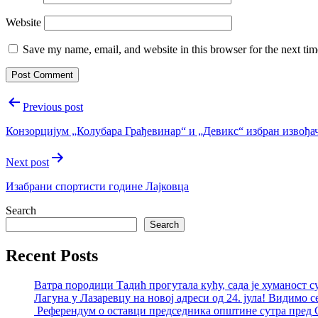
Website
Save my name, email, and website in this browser for the next ti
Post
Previous post
navigation
Конзорцијум „Колубара Грађевинар“ и „Девикс“ избран извођач
Next post
Изабрани спортисти године Лајковца
Search
Search
Recent Posts
Ватра породици Тадић прогутала кућу, сада је хуманост с
Лагуна у Лазаревцу на новој адреси од 24. јула! Видимо с
Референдум о оставци председника општине сутра пред