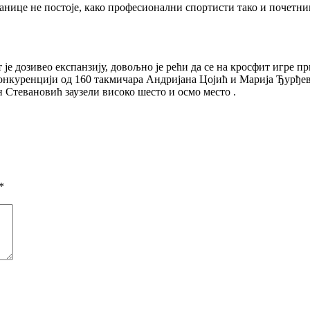
 границе не постоје, како професионални спортисти тако и почет
 је дозивео експанзију, довољно је рећи да се на кросфит игре пр
онкуренцији од 160 такмичара Андријана Цојић и Марија Ђурђевић 
 Стевановић заузели високо шесто и осмо место .
*