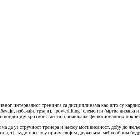
езивног интервалног тренинга са дисциплинама као што су карди
бачаји, избачаји, трзаји), „powerlifting“ елементи (мртва дизања 
нагу и кондицију кроз константно понављање функционалних покре
има да уз стручност тренера и њихоу мотивисаност, дођу до жељ
едница, тј. људи носе ову причу својим дружењем, међусобним б