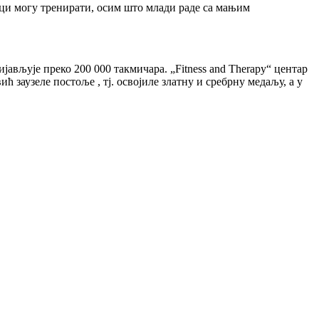
ници могу тренирати, осим што млади раде са мањим
ијављује преко 200 000 такмичара. „Fitness and Therapy“ центар
заузеле постоље , тј. освојиле златну и сребрну медаљу, а у