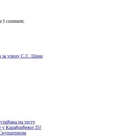
me I comment.
 за улицу С.С. Црни
уграђана на тесту
е у Карађорђевој 35!
 Скупштином