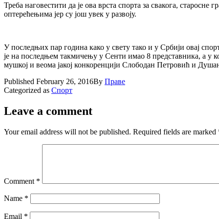
Треба наговестити да је ова врста спорта за свакога, старосне
оптерећењима јер су још увек у развоју.
У последњих пар година како у свету тако и у Србији овај спорт
је на последњем такмичењу у Сенти имао 8 представника, а у к
мушкој и веома јакој конкоренцији Слободан Петровић и Душан
Published
February 26, 2016
By
Праве
Categorized as
Спорт
Leave a comment
Your email address will not be published.
Required fields are marked
Comment
*
Name
*
Email
*