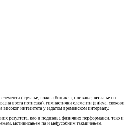
о елементи ( трчање, вожња бицикла, пливање, веслање на
и разна врста потисака), гимнастички елементи (вијача, скокови,
та високог интезитета у задатом временском интервалу.
ених резултата, као и подизања физичких перформанси, тако и
одрењем, мотивисањем па и међусобним такмичењем.