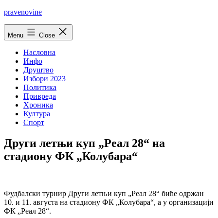
Skip
pravenovine
to
content
Menu
Close
Насловна
Инфо
Друштво
Избори 2023
Политика
Привреда
Хроника
Култура
Спорт
Други летњи куп „Реал 28“ на
стадиону ФК „Колубара“
Фудбалски турнир Други летњи куп „Реал 28“ биће одржан
10. и 11. августа на стадиону ФК „Колубара“, а у организацији
ФК „Реал 28“.