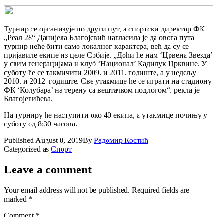
Турнир се организује по други пут, а спортски директор ФК
„Реал 28“ Данијела Благојевић нагласила је да овога пута
турнир неће бити само локалног карактера, већ да су се
пријавиле екипе из целе Србије. „Доћи ће нам ‘Црвена Звезда’
у свим генерацијама и клуб ‘Национал’ Кадилук Црквине. У
суботу ће се такмичити 2009. и 2011. годиште, а у недељу
2010. и 2012. годиште. Све утакмице ће се играти на стадиону
ФК ‘Колубара’ на терену са вештачком подлогом“, рекла је
Благојевићева.
На турниру ће наступити око 40 екипа, а утакмице почињу у
суботу од 8:30 часова.
Published
August 8, 2019
By
Радомир Костић
Categorized as
Спорт
Leave a comment
Your email address will not be published.
Required fields are
marked
*
Comment
*