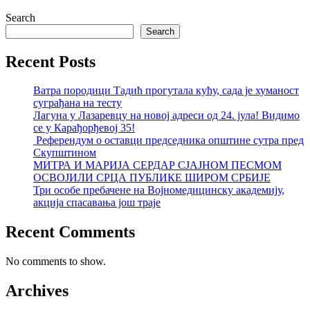
Search
Search
Recent Posts
Ватра породици Тадић прогутала кућу, сада је хуманост
суграђана на тесту
Лагуна у Лазаревцу на новој адреси од 24. јула! Видимо
се у Карађорђевој 35!
Референдум о оставци председника општине сутра пред
Скупштином
МИТРА И МАРИЈА СЕРДАР СЈАЈНОМ ПЕСМОМ
ОСВОЈИЛИ СРЦА ПУБЛИКЕ ШИРОМ СРБИЈЕ
Три особе пребачене на Војномедицинску академију,
акција спасавања још траје
Recent Comments
No comments to show.
Archives