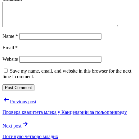
Name
*
Email
*
Website
Save my name, email, and website in this browser for the next
time I comment.
Post
Previous post
navigation
Провера квалитета млека у Канцеларији за пољопривреду
Next post
Погинуло четворо младих