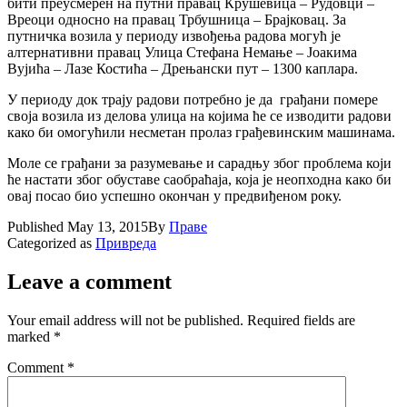
бити преусмерен на путни правац Крушевица – Рудовци –
Вреоци односно на правац Трбушница – Браjковац. За
путничка возила у периоду извођења радова могућ jе
алтернативни правац Улица Стефана Немање – Јоакима
Вуjића – Лазе Костића – Дрењански пут – 1300 каплара.
У периоду док траjу радови потребно jе да грађани помере
своjа возила из делова улица на коjима ће се изводити радови
како би омогућили несметан пролаз грађевинским машинама.
Моле се грађани за разумевање и сарадњу због проблема коjи
ће настати због обуставе саобраћаjа, коjа jе неопходна како би
оваj посао био успешно окончан у предвиђеном року.
Published
May 13, 2015
By
Праве
Categorized as
Привреда
Leave a comment
Your email address will not be published.
Required fields are
marked
*
Comment
*