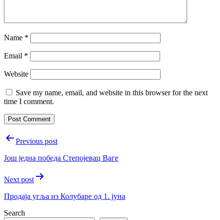
Name
*
Email
*
Website
Save my name, email, and website in this browser for the next
time I comment.
Post
Previous post
navigation
Још jедна победа Степоjевац Ваге
Next post
Продаjа угља из Колубаре од 1. jуна
Search