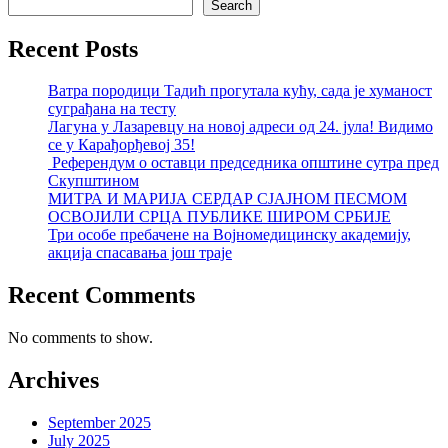
Search
Recent Posts
Ватра породици Тадић прогутала кућу, сада је хуманост
суграђана на тесту
Лагуна у Лазаревцу на новој адреси од 24. јула! Видимо
се у Карађорђевој 35!
Референдум о оставци председника општине сутра пред
Скупштином
МИТРА И МАРИЈА СЕРДАР СЈАЈНОМ ПЕСМОМ
ОСВОЈИЛИ СРЦА ПУБЛИКЕ ШИРОМ СРБИЈЕ
Три особе пребачене на Војномедицинску академију,
акција спасавања још траје
Recent Comments
No comments to show.
Archives
September 2025
July 2025