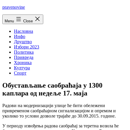
Skip
pravenovine
to
content
Menu
Close
Насловна
Инфо
Друштво
Избори 2023
Политика
Привреда
Хроника
Култура
Спорт
Обустављање саобраћаjа у 1300
каплара од недеље 17. маjа
Радови на модернизациjи улице ће бити обележени
привременом саобраћаjном сигнализациjом и опремом и
уколико то услови дозволе траjаће до 30.09.2015. године.
У периоду извођења радова саобраћаj за теретна возила ће