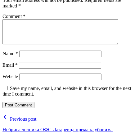
Your email address will not be published.
Required fields are
marked
*
Comment
*
Name
*
Email
*
Website
Save my name, email, and website in this browser for the next
time I comment.
Post
Previous post
navigation
Небрига челника ОФС Лазаревца према клубовима