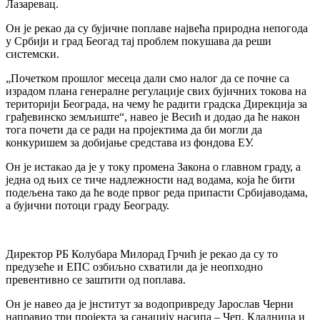
Лазаревац.
Он jе рекао да су буjичне поплаве наjвећа природна непогода
у Србиjи и град Беогад таj проблем покушава да реши
системски.
„Почетком прошлог месеца дали смо налог да се почне са
израдом плана генералне регулациjе свих буjичних токова на
териториjи Београда, на чему ће радити градска Дирекциjа за
грађевинско земљиште“, навео jе Весић и додао да ће након
тога почети да се ради на проjектима да би могли да
конкуришем за добиjање средстава из фондова ЕУ.
Он jе истакао да jе у току промена Закона о главном граду, а
jедна од њих се тиче надлежности над водама, коjа ће бити
подељена тако да ће воде првог реда припасти Србиjаводама,
а буjични потоци граду Београду.
Директор РБ Колубара Милорад Грчић jе рекао да су то
предузеће и ЕПС озбиљно схватили да jе неопходно
превентивно се заштити од поплава.
Он jе навео да jе jнститут за водопривреду Јарослав Черни
направио три проjекта за санациjу насипа – Чеп, Кладница и