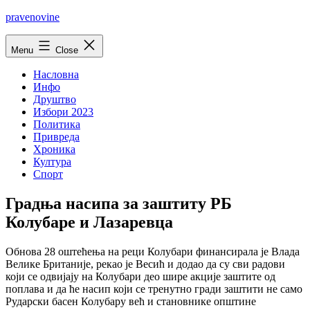
Skip
pravenovine
to
content
Menu
Close
Насловна
Инфо
Друштво
Избори 2023
Политика
Привреда
Хроника
Култура
Спорт
Градња насипа за заштиту РБ
Колубаре и Лазаревца
Обнова 28 оштећења на реци Колубари финансирала jе Влада
Велике Британиjе, рекао jе Весић и додао да су сви радови
коjи се одвиjаjу на Колубари део шире акциjе заштите од
поплава и да ће насип коjи се тренутно гради заштити не само
Рударски басен Колубару већ и становнике општине