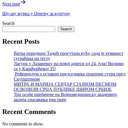
Next post
Шу-шу журка у Центру за културу
Search
Search
Recent Posts
Ватра породици Тадић прогутала кућу, сада је хуманост
суграђана на тесту
Лагуна у Лазаревцу на новој адреси од 24. јула! Видимо
се у Карађорђевој 35!
Референдум о оставци председника општине сутра пред
Скупштином
МИТРА И МАРИЈА СЕРДАР СЈАЈНОМ ПЕСМОМ
ОСВОЈИЛИ СРЦА ПУБЛИКЕ ШИРОМ СРБИЈЕ
Три особе пребачене на Војномедицинску академију,
акција спасавања још траје
Recent Comments
No comments to show.