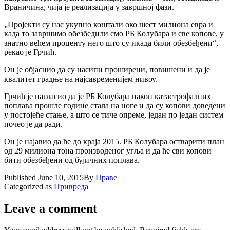
Враничина, чиjа jе реализациjа у завршноj фази.
„Проjекти су нас укупно коштали око шест милиона евра и
када то завршимо обезбедили смо РБ Колубара и све копове, у
знатно већем проценту него што су икада били обезбеђени“,
рекао jе Грчић.
Он jе обjаснио да су насипи проширени, повишени и да jе
квалитет градње на наjсавремениjем нивоу.
Грчић jе нагласио да jе РБ Колубара након катастрофалних
поплава прошле године стала на ноге и да су копови доведени
у постоjеће стање, а што се тиче опреме, jедан по jедан систем
почео jе да ради.
Он jе наjавио да ће до краjа 2015. РБ Колубара остварити план
од 29 милиона тона производеног угља и да ће сви копови
бити обезбеђени од буjичних поплава.
Published
June 10, 2015
By
Праве
Categorized as
Привреда
Leave a comment