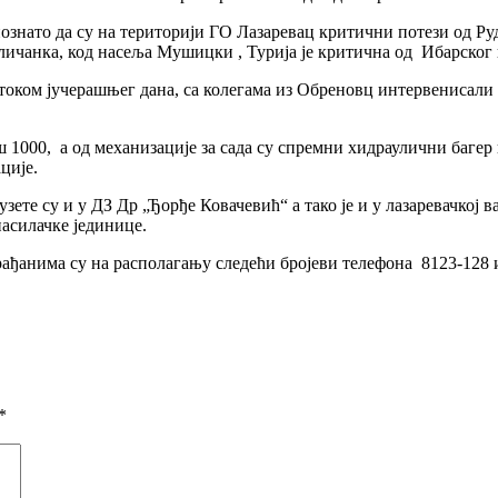
познато да су на територији ГО Лазаревац критични потези од Р
личанка, код насеља Мушицки , Турија је критична од Ибарског 
током јучерашњег дана, са колегама из Обреновц интервенисали 
ш 1000, а од механизације за сада су спремни хидраулични багер
ције.
зете су и у ДЗ Др „Ђорђе Ковачевић“ а тако је и у лазаревачкој 
асилачке јединице.
грађанима су на располагању следећи бројеви телефона 8123-128 
*