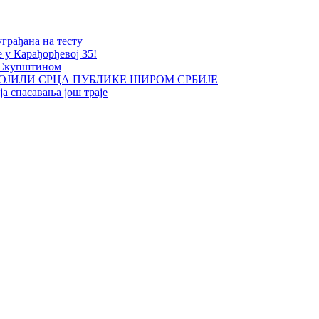
уграђана на тесту
е у Карађорђевој 35!
 Скупштином
ОЈИЛИ СРЦА ПУБЛИКЕ ШИРОМ СРБИЈЕ
а спасавања још траје