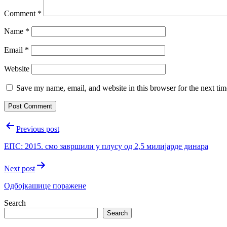
Comment
*
Name
*
Email
*
Website
Save my name, email, and website in this browser for the next ti
Post
Previous post
navigation
ЕПС: 2015. смо завршили у плусу од 2,5 милијарде динара
Next post
Одбојкашице поражене
Search
Search