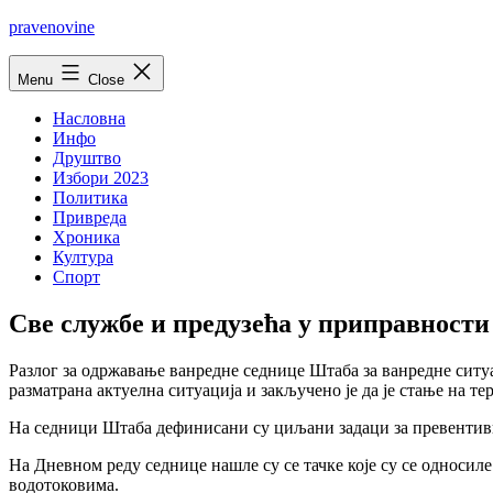
Skip
pravenovine
to
content
Menu
Close
Насловна
Инфо
Друштво
Избори 2023
Политика
Привреда
Хроника
Култура
Спорт
Све службе и предузећа у приправности
Разлог за одржавање ванредне седнице Штаба за ванредне ситуа
разматрана актуелна ситуација и закључено је да је стање на т
На седници Штаба дефинисани су циљани задаци за превентивно
На Дневном реду седнице нашле су се тачке које су се односил
водотоковима.