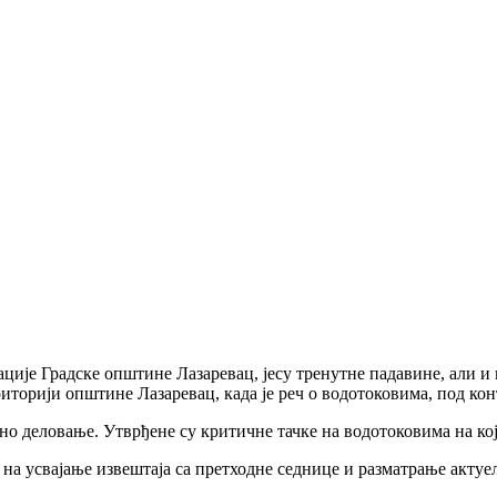
ције Градске општине Лазаревац, јесу тренутне падавине, али и
ериторији општине Лазаревац, када је реч о водотоковима, под ко
 деловање. Утврђене су критичне тачке на водотоковима на кој
е на усвајање извештаја са претходне седнице и разматрање актуе