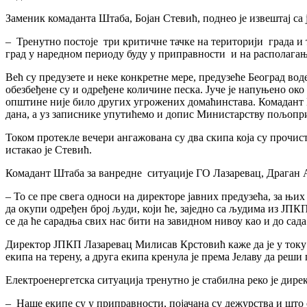
Заменик комаданта Штаба, Бојан Стевић, поднео је извештај са
– Тренутно постоје три критичне тачке на територији града и 
град у наредном периоду буду у приправности и на располагањ
Већ су предузете и неке конкретне мере, предузеће Београд во
обезбеђене су и одређене количине песка. Јуче је напуњено око
општине није било других угрожених домаћинстава. Комадант Ш
дана, а уз записнике упутићемо и допис Министарству пољопри
Током протекле вечери ангажована су два скипа која су прочи
истакао је Стевић.
Комадант Штаба за ванредне ситуације ГО Лазаревац, Драган А
– То се пре свега односи на директоре јавних предузећа, за њих
да окупи одређен број људи, који ће, заједно са људима из ЈПК
се да ће сарадња свих нас бити на завидном нивоу као и до сада
Директор ЈПКП Лазаревац Милисав Крстовић каже да је у току п
екипа на терену, а друга екипа кренула је према Јелаву да реши
Електроенергетска ситуација тренутно је стабилна реко је ди
– Наше екипе су у приправности, појачана су дежурства и што 