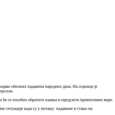
 најаве обилних падавина наредних дана. На седници је
нтролом.
е ће се посебно обратити пажња и предузети превентивне мере.
лне ситуације када су у питању падавине и стање на