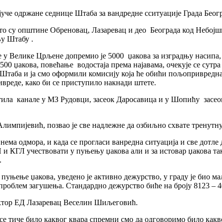
 јуче одржане седнице Штаба за вандредне сситуације Града Бео
то су општине Обреновац, Лазаревац и део Београда код Небојшин
у Штабу .
де у Велике Црљене допремио је 5000 џакова за изградњу насипа,
 500 џакова, повећање водостаја према најавама, очекује се сутр
таба и ја смо оформили комисију која ће обићи пољопривредна 
вреде, како би се приступило накнади штете.
стила канале у МЗ Рудовци, засеок Даросавица и у Шопићу засео
лимпијевић, позвао је све надлежне да озбиљно схвате тренутну
 нема одмора, и када се прогласи ванредна ситуација и све дотле
П и КГЛ учествовати у пуњењу џакова али и за истовар џакова та
.
уњење џакова, уведено је активно дежурство, у граду је био ма
 проблем загушења. Стандардно дежурство биће на броју 8123 – 40
ректор ЕД Лазаревац Веселин Шиљеговић.
се тиче било каквог квара спремни смо да одговоримо било какв