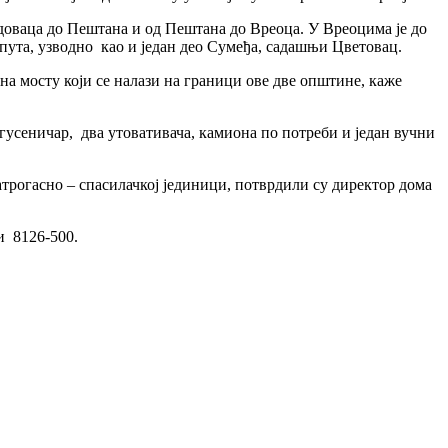
удоваца до Пештана и од Пештана до Вреоца. У Вреоцима је до
пута, узводно као и један део Сумеђа, садашњи Цветовац.
на мосту који се налази на граници ове две општине, каже
 гусеничар, два утовативача, камиона по потреби и један вучни
ватрогасно – спасилачкој јединици, потврдили су директор дома
и 8126-500.