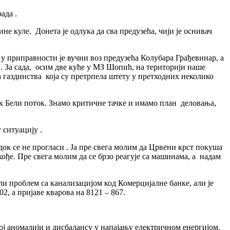
града .
е куле. Донета је одлука да сва предузећа, чији је оснивач
 у приправности је вучни воз предузећа Колубара Грађевинар, а
а . За сада, осим две куће у МЗ Шопић, на територији наше
газдинства која су претрпела штету у претходних неколико
к Бели поток. Знамо критичне тачке и имамо план деловања,
 ситуацију .
 док се не прогласи . Ја пре свега молим да Црвени крст покуша
кође. Пре свега молим да се брзо реагује са машинама, а надам
ли проблем са канализацијом код Комерцијалне банке, али је
2, а пријаве кварова на 8121 – 867.
ој аномалији и дисбалансу у напајању електричном енергијом.