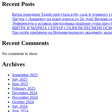
Recent Posts
Ватра породици Тадић прогутала кућу, сада је хуманост с
Лагуна у Лазаревцу на новој адреси од 24. јула! Видимо с
Референдум о оставци председника општине сутра пред
МИТРА И МАРИЈА СЕРДАР СЈАЈНОМ ПЕСМОМ ОСВ
Три особе пребачене на Војномедицинску академију, акциј
Recent Comments
No comments to show.
Archives
September 2025
July 2025
June 2025
February 2025
December 2024
November 2024
October 2024
July 2024
June 2024