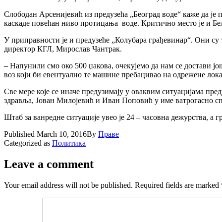
Слободан Арсенијевић из предузећа „Београд воде“ каже да је 
каскаде повећан ниво протицања воде. Критично место је и Бе
У приправности је и предузеће „Колубара грађевинар“. Они су 
директор КГЛ, Мирослав Чантрак.
– Напунили смо око 500 џакова, очекујемо да нам се достави јо
воз који би евентуално те машине пребацивао на одрежене лока
Све мере које се иначе предузимају у оваквим ситуацијама преду
здравља, Јован Милојевић и Иван Поповић у име ватрогасно сп
Штаб за ванредне ситуације увео је 24 – часовна дежурства, а 
Published
March 10, 2016
By
Праве
Categorized as
Политика
Leave a comment
Your email address will not be published.
Required fields are marked