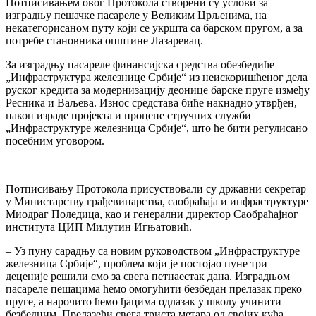
Потписивањем овог Протокола створени су услови за
изградњу пешачке пасареле у Великим Црљенима, на
некатегорисаном путу који се укршта са барском пругом, а за
потребе становника општине Лазаревац.
За изградњу пасареле финансијска средства обезбедиће
„Инфраструктура железнице Србије“ из неискоришћеног дела
руског кредита за модернизацију деонице барске пруге између
Ресника и Ваљева. Износ средстава биће накнадно утврђен,
након израде пројекта и процене стручних служби
„Инфраструктуре железница Србије“, што ће бити регулисано
посебним уговором.
Потписивању Протокола присуствовали су државни секретар
у Министарству грађевинарства, саобраћаја и инфраструктуре
Миодраг Поледица, као и генерални директор Саобраћајног
института ЦИП Милутин Игњатовић.
– Уз пуну сарадњу са новим руководством „Инфраструктуре
железница Србије“, проблем који је постојао пуне три
деценије решили смо за свега петнаестак дана. Изградњом
пасареле пешацима ћемо омогућити безбедан прелазак преко
пруге, а нарочито ћемо ђацима одлазак у школу учинити
безбедним. Прелазећи свега триста метара од својих кућа,