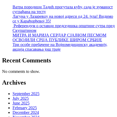
Ватра породици Тадић прогутала кућу, сада је хуманост
суграђана на тесту
Лагуна у Лазаревцу на новој адреси од 24. јула! Видимо
се у Карађорђевој 35!
Референдум о оставци председника општине сутра пред
Скупштином
МИТРА И МАРИЈА СЕРДАР СЈАЈНОМ ПЕСМОМ
ОСВОЈИЛИ СРЦА ПУБЛИКЕ ШИРОМ СРБИЈЕ
Три особе пребачене на Војномедицинску академију,
акција спасавања још траје
Recent Comments
No comments to show.
Archives
September 2025
July 2025
June 2025
February 2025
December 2024