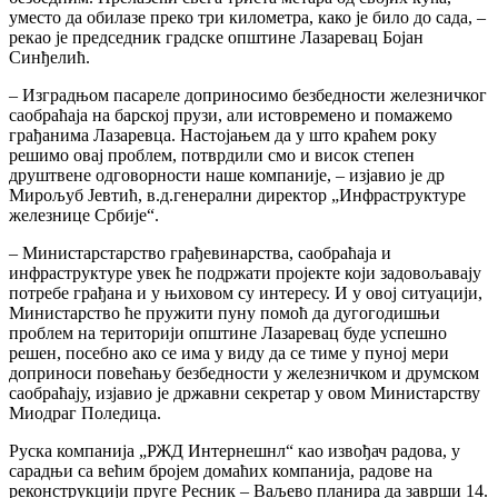
уместо да обилазе преко три километра, како је било до сада, –
рекао је председник градске општине Лазаревац Бојан
Синђелић.
– Изградњом пасареле доприносимо безбедности железничког
саобраћаја на барској прузи, али истовремено и помажемо
грађанима Лазаревца. Настојањем да у што краћем року
решимо овај проблем, потврдили смо и висок степен
друштвене одговорности наше компаније, – изјавио је др
Мирољуб Јевтић, в.д.генерални директор „Инфраструктуре
железнице Србије“.
– Министарстарство грађевинарства, саобраћаја и
инфраструктуре увек ће подржати пројекте који задовољавају
потребе грађана и у њиховом су интересу. И у овој ситуацији,
Министарство ће пружити пуну помоћ да дугогодишњи
проблем на територији општине Лазаревац буде успешно
решен, посебно ако се има у виду да се тиме у пуној мери
доприноси повећању безбедности у железничком и друмском
саобраћају, изјавио је државни секретар у овом Министарству
Миодраг Поледица.
Руска компанија „РЖД Интернешнл“ као извођач радова, у
сарадњи са већим бројем домаћих компанија, радове на
реконструкцији пруге Ресник – Ваљево планира да заврши 14.