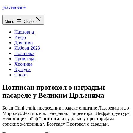
Skip
pravenovine
to
content
Menu
Close
Насловна
Инфо
Друштво
Избори 2023
Политика
Привреда
Хроника
Култура
Спорт
Потписан протокол о изградњи
пасареле у Великим Црљенима
Бојан Синђелић, председник градске општине Лазаревац и др
Мирољуб Јевтић, в.д. генералног директора „Инфраструктуре
железнице Србије“ потписали су данас у просторијама
српских железница у Београду Протокол о сарадњи.