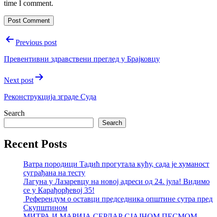
time I comment.
Post
Previous post
navigation
Превентивни здравствени преглед у Брајковцу
Next post
Реконструкција зграде Суда
Search
Search
Recent Posts
Ватра породици Тадић прогутала кућу, сада је хуманост
суграђана на тесту
Лагуна у Лазаревцу на новој адреси од 24. јула! Видимо
се у Карађорђевој 35!
Референдум о оставци председника општине сутра пред
Скупштином
МИТРА И МАРИЈА СЕРДАР СЈАЈНОМ ПЕСМОМ