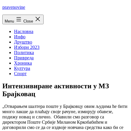
Skip
pravenovine
to
content
Menu
Close
Насловна
Инфо
Друштво
Избори 2023
Политика
Привреда
Хроника
Култура
Спорт
Интензивиране aктивности у МЗ
Брајковац
„Отварањем шалтера поште у Брајковцу овим људима ће бити
много лакше да плаћају своје рачуне, измирују обавезе,
подижу новац и слично. Обавили смо разговор са
директором Поште Србије Миланом Кркобабићем и
договорили смо се да се издвоје новчана средства како би се