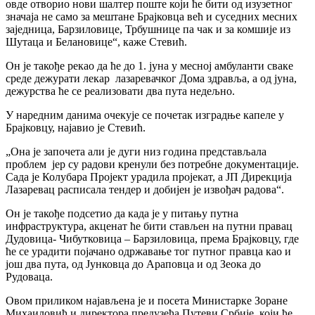
овде отворио нови шалтер поште који ће бити од изузетног
значаја не само за мештане Брајковца већ и суседних месних
заједница, Барзиловице, Трбушнице па чак и за комшије из
Шутаца и Белановице“, каже Стевић.
Он је такође рекао да ће до 1. јуна у месној амбуланти сваке
среде дежурати лекар лазаревачког Дома здравља, а од јуна,
дежурства ће се реализовати два пута недељно.
У наредним данима очекује се почетак изградње капеле у
Брајковцу, најавио је Стевић.
„Она је започета али је дуги низ година представљала
проблем јер су радови кренули без потребне документације.
Сада је Колубара Пројект урадила пројекат, а ЈП Дирекција
Лазаревац расписала тендер и добијен је извођач радова“.
Он је такође подсетио да када је у питању путна
инфраструктура, акценат ће бити стављен на путни правац
Дудовица- Чибутковица – Барзиловица, према Брајковцу, где
ће се урадити појачано одржавање тог путног правца као и
још два пута, од Јунковца до Араповца и од Зеока до
Рудоваца.
Овом приликом најављена је и посета Министарке Зоране
Михаиловић и директора предузећа Путеви Србије, који ће