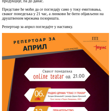
продукције, па до данас.
Представе ће моћи да се погледају само у току емитовања,
сваког понедељка у 21 час, а линкови ће бити објављени на
друштвеним мрежама позоришта.
Репертоар за април погледајте у наставку.