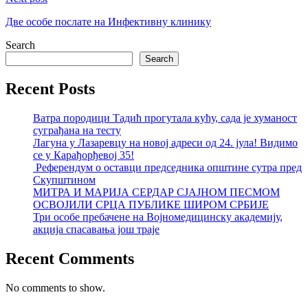
Две особе послате на Инфективну клинику
Search
Search
Recent Posts
Ватра породици Тадић прогутала кућу, сада је хуманост
суграђана на тесту
Лагуна у Лазаревцу на новој адреси од 24. јула! Видимо
се у Карађорђевој 35!
Референдум о оставци председника општине сутра пред
Скупштином
МИТРА И МАРИЈА СЕРДАР СЈАЈНОМ ПЕСМОМ
ОСВОЈИЛИ СРЦА ПУБЛИКЕ ШИРОМ СРБИЈЕ
Три особе пребачене на Војномедицинску академију,
акција спасавања још траје
Recent Comments
No comments to show.