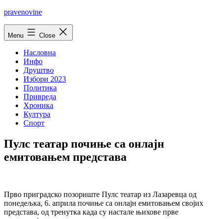
Skip
pravenovine
to
content
Menu
Close
Насловна
Инфо
Друштво
Избори 2023
Политика
Привреда
Хроника
Култура
Спорт
Пулс театар почиње са онлајн
емитовањем представа
Прво приградско позориште Пулс театар из Лазаревца од
понедељка, 6. априла почиње са онлајн емитовањем својих
представа, од тренутка када су настале њихове прве