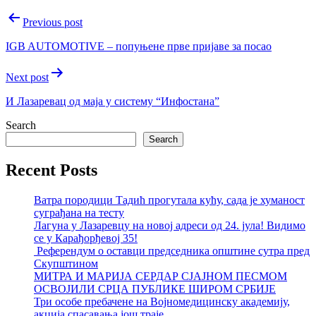
Post
Previous post
navigation
IGB AUTOMOTIVE – попуњене прве пријаве за посао
Next post
И Лазаревац од маја у систему “Инфостана”
Search
Search
Recent Posts
Ватра породици Тадић прогутала кућу, сада је хуманост
суграђана на тесту
Лагуна у Лазаревцу на новој адреси од 24. јула! Видимо
се у Карађорђевој 35!
Референдум о оставци председника општине сутра пред
Скупштином
МИТРА И МАРИЈА СЕРДАР СЈАЈНОМ ПЕСМОМ
ОСВОЈИЛИ СРЦА ПУБЛИКЕ ШИРОМ СРБИЈЕ
Три особе пребачене на Војномедицинску академију,
акција спасавања још траје