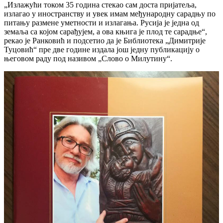
„Излажући током 35 година стекао сам доста пријатеља,
излагао у иностранству и увек имам међународну сарадњу по
питању размене уметности и излагања. Русија је једна од
земаља са којом сарађујем, а ова књига је плод те сарадње“,
рекао је Ранковић и подсетио да је Библиотека „Димитрије
Туцовић“ пре две године издала још једну публикацију о
његовом раду под називом „Слово о Милутину“.