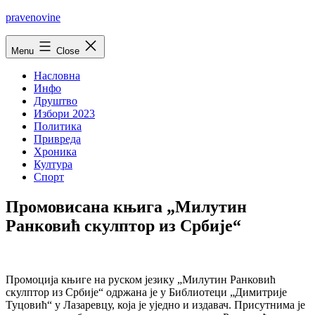
Skip
pravenovine
to
content
Menu
Close
Насловна
Инфо
Друштво
Избори 2023
Политика
Привреда
Хроника
Култура
Спорт
Промовисана књига „Милутин
Ранковић скулптор из Србије“
Промоција књиге на руском језику „Милутин Ранковић
скулптор из Србије“ одржана је у Библиотеци „Димитрије
Туцовић“ у Лазаревцу, која је уједно и издавач. Присутнима је