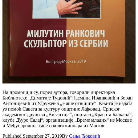
На промоцији су, поред аутора, говорили директорка
Библиотеке „Димитије Туцовић“ Јасмина Иванковић и Зоран
Антонијевић из Удружења „Наше огњиште“. Књига је издата
уз помоћ Савета за културу општине Лајковац, Српског
академског друштва „Византија“, портала „Красота Балкана“,
клуба „Ђуро Салај“, организације „Време младих“ из Москве
и Међународног савеза колекционара из Москве.
Published
September 27, 2019
By
Сања Ђоковић