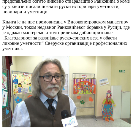
представљено богато ликовно стваралаштво Ранковића о коме
су у књизи писали познати руски историчари уметности,
новинари и уметници.
Књига је најпре промовисана у Високопетровском манастиру
у Москви, током недавног Ранковићевог боравка у Русији, где
је одржао мастер час и том приликом добио признање
„Благодарност за развијање руско-српских веза у обасти
ликовне уметности” Сверуске организације професионалних
уметника.