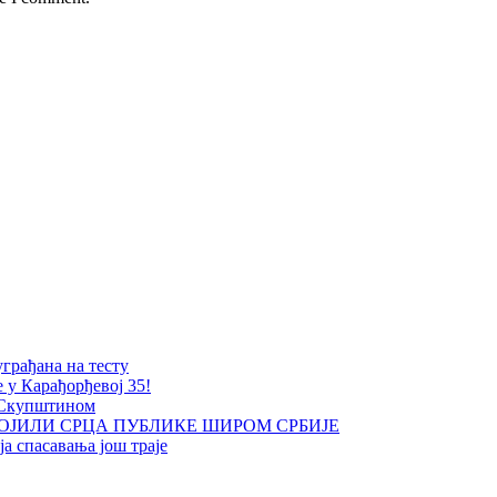
уграђана на тесту
е у Карађорђевој 35!
 Скупштином
ОЈИЛИ СРЦА ПУБЛИКЕ ШИРОМ СРБИЈЕ
а спасавања још траје