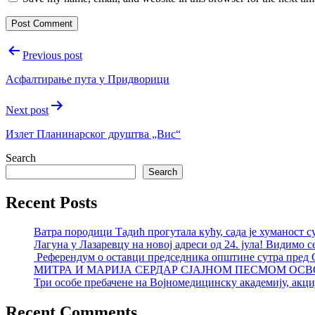
Post
Previous post
navigation
Асфалтирање пута у Придворици
Next post
Излет Планинарског друштва „Вис“
Search
Search
Recent Posts
Ватра породици Тадић прогутала кућу, сада је хуманост с
Лагуна у Лазаревцу на новој адреси од 24. јула! Видимо с
Референдум о оставци председника општине сутра пред
МИТРА И МАРИЈА СЕРДАР СЈАЈНОМ ПЕСМОМ ОСВ
Три особе пребачене на Војномедицинску академију, акциј
Recent Comments