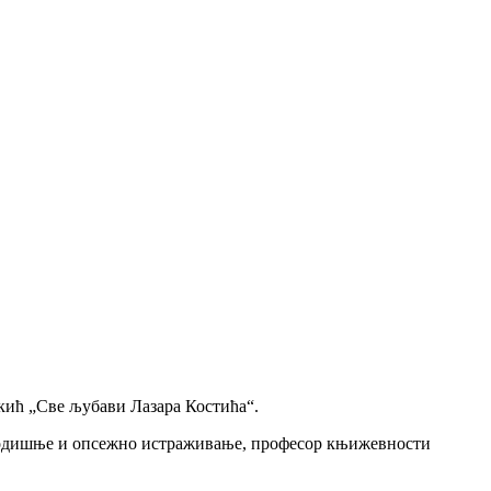
кић „Све љубави Лазара Костића“.
огодишње и опсежно истраживање, професор књижевности