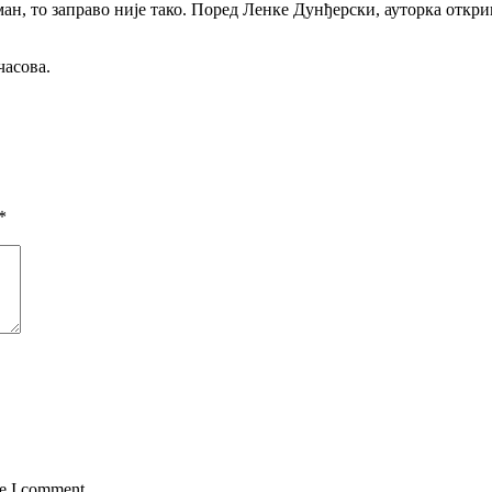
ан, то заправо није тако. Поред Ленке Дунђерски, ауторка откри
часова.
*
me I comment.