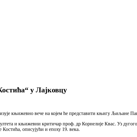
остића“ у Лајковцу
низује књижевно вече на којем ће представити књигу Љиљане Па
култета и књижевни критичар проф. др Корнелије Квас. Уз дуг
Костића, описујући и епоху 19. века.