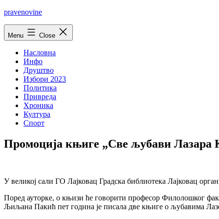
Skip
pravenovine
to
content
Menu
Close
Насловна
Инфо
Друштво
Избори 2023
Политика
Привреда
Хроника
Култура
Спорт
Промоција књиге „Све љубави Лазара К
У великој сали ГО Лајковац Градска библиотека Лајковац орга
Поред ауторке, о књизи ће говорити професор Филолошког фа
Љиљана Пакић пет година је писала две књиге о љубавима Лазе 