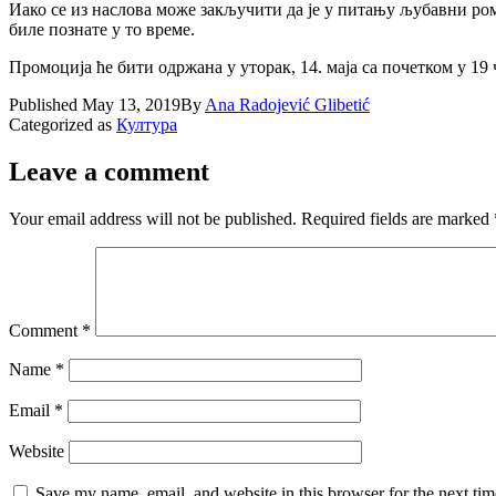
Иако се из наслова може закључити да је у питању љубавни ром
биле познате у то време.
Промоција ће бити одржана у уторак, 14. маја са почетком у 19 
Published
May 13, 2019
By
Ana Radojević Glibetić
Categorized as
Култура
Leave a comment
Your email address will not be published.
Required fields are marked
Comment
*
Name
*
Email
*
Website
Save my name, email, and website in this browser for the next ti