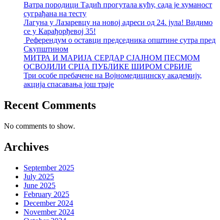
Ватра породици Тадић прогутала кућу, сада је хуманост
суграђана на тесту
Лагуна у Лазаревцу на новој адреси од 24. јула! Видимо
се у Карађорђевој 35!
Референдум о оставци председника општине сутра пред
Скупштином
МИТРА И МАРИЈА СЕРДАР СЈАЈНОМ ПЕСМОМ
ОСВОЈИЛИ СРЦА ПУБЛИКЕ ШИРОМ СРБИЈЕ
Три особе пребачене на Војномедицинску академију,
акција спасавања још траје
Recent Comments
No comments to show.
Archives
September 2025
July 2025
June 2025
February 2025
December 2024
November 2024