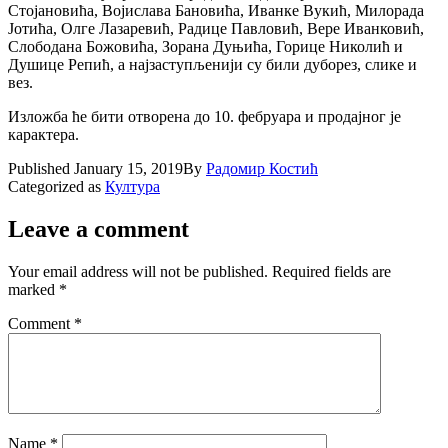
Стојановића, Војислава Бановића, Иванке Вукић, Милорада
Јотића, Олге Лазаревић, Радице Павловић, Вере Иванковић,
Слободана Божовића, Зорана Дуњића, Горице Николић и
Душице Репић, а најзаступљенији су били дуборез, слике и
вез.
Изложба ће бити отворена до 10. фебруара и продајног је
карактера.
Published
January 15, 2019
By
Радомир Костић
Categorized as
Култура
Leave a comment
Your email address will not be published.
Required fields are
marked
*
Comment
*
Name
*