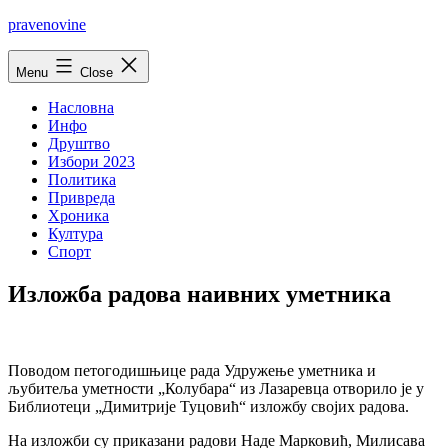
Skip
pravenovine
to
content
Menu
Close
Насловна
Инфо
Друштво
Избори 2023
Политика
Привреда
Хроника
Култура
Спорт
Изложба радова наивних уметника
Поводом петогодишњице рада Удружење уметника и
љубитеља уметности „Колубара“ из Лазаревца отворило је у
Библиотеци „Димитрије Туцовић“ изложбу својих радова.
На изложби су приказани радови Наде Марковић, Милисава