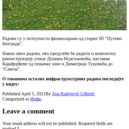
Радови су у потпуности финансирани од старне ЈП “Путеви
Београда”.
Након ових радова, ово предузеће ће радити и комплетну
реконструкцију улице Душана Недељковића, наставак
Карађорђеве од пешачке зоне и Димитрија Туцовића до
“Савеза”.
О токовима осталих инфраструктурних радова погледајте
у видеу:
Published
April 5, 2021
By
Ana Radojević Glibetić
Categorized as
Инфо
Leave a comment
Your email address will not be published.
Required fields are
marked
*