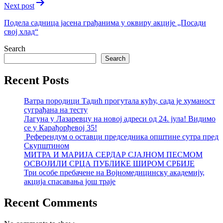
Next post
Подела садница јасена грађанима у оквиру акције „Посади
свој хлад“
Search
Search
Recent Posts
Ватра породици Тадић прогутала кућу, сада је хуманост
суграђана на тесту
Лагуна у Лазаревцу на новој адреси од 24. јула! Видимо
се у Карађорђевој 35!
Референдум о оставци председника општине сутра пред
Скупштином
МИТРА И МАРИЈА СЕРДАР СЈАЈНОМ ПЕСМОМ
ОСВОЈИЛИ СРЦА ПУБЛИКЕ ШИРОМ СРБИЈЕ
Три особе пребачене на Војномедицинску академију,
акција спасавања још траје
Recent Comments