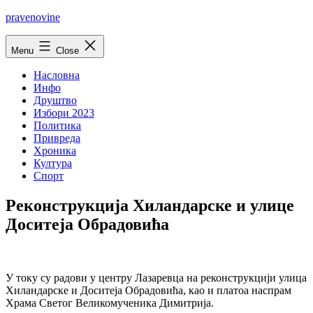
Skip
pravenovine
to
content
Menu
Close
Насловна
Инфо
Друштво
Избори 2023
Политика
Привреда
Хроника
Култура
Спорт
Реконструкција Хиландарске и улице
Доситеја Обрадовића
У току су радови у центру Лазаревца на реконструкцији улица
Хиландарске и Доситеја Обрадовића, као и платоа наспрам
Храма Светог Великомученика Димитрија.