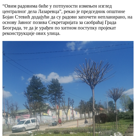
“Овим радовима биће у потпуности измењен изглед
централног дела Лазаревца”, рекао је председник општине
Бојан Стевић додајући да су радови започети непланирано, на
основу Јавног позива Секретаријата за саобраћај Града
Београда, те да је урађен по хитном поступку пројекат
реконструкције ових улица.