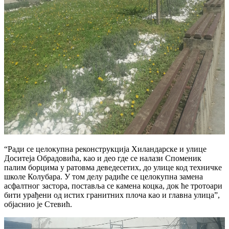
“Ради се целокупна реконструкција Хиландарске и улице
Доситеја Обрадовића, као и део где се налази Споменик
палим борцима у ратовма деведесетих, до улице код техничке
школе Колубара. У том делу радиће се целокупна замена
асфалтног застора, поставља се камена коцка, док ће тротоари
бити урађени од истих гранитних плоча као и главна улица”,
објаснио је Стевић.