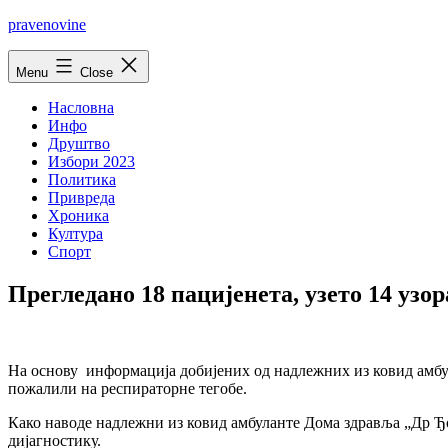
Skip
pravenovine
to
content
Menu
Close
Насловна
Инфо
Друштво
Избори 2023
Политика
Привреда
Хроника
Култура
Спорт
Прегледано 18 пацијенета, узето 14 узо
На основу информација добијених од надлежних из ковид амбула
пожалили на респираторне тегобе.
Како наводе надлежни из ковид амбуланте Дома здравља „Др Ђо
дијагностику.