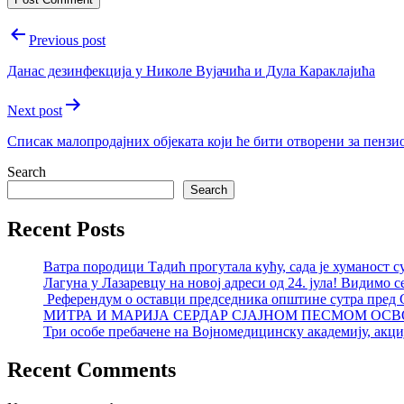
Post
Previous post
navigation
Данас дезинфекција у Николе Вујачића и Дула Караклајића
Next post
Списак малопродајних објеката који ће бити отворени за пензи
Search
Search
Recent Posts
Ватра породици Тадић прогутала кућу, сада је хуманост с
Лагуна у Лазаревцу на новој адреси од 24. јула! Видимо с
Референдум о оставци председника општине сутра пред
МИТРА И МАРИЈА СЕРДАР СЈАЈНОМ ПЕСМОМ ОСВ
Три особе пребачене на Војномедицинску академију, акциј
Recent Comments