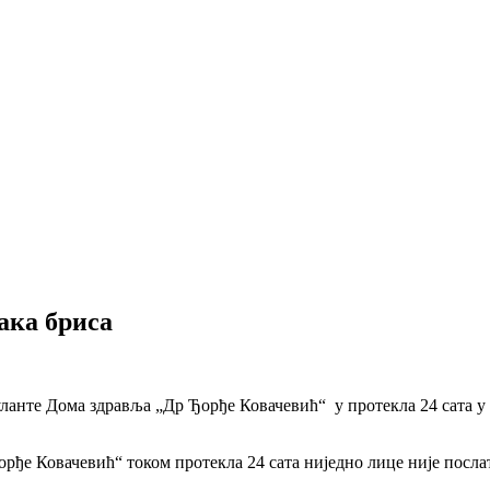
рака бриса
нте Дома здравља „Др Ђорђе Ковачевић“ у протекла 24 сата у ов
рђе Ковачевић“ током протекла 24 сата ниједно лице није посла