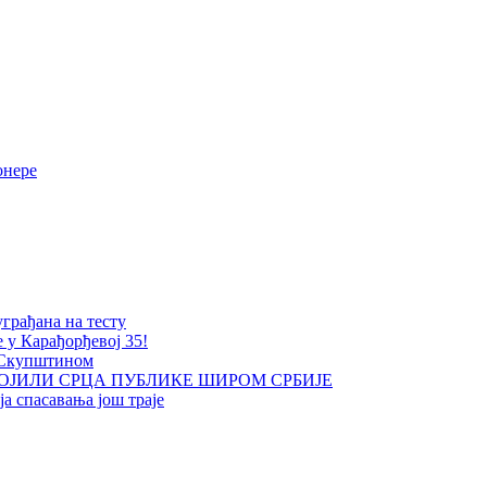
онере
уграђана на тесту
е у Карађорђевој 35!
 Скупштином
ОЈИЛИ СРЦА ПУБЛИКЕ ШИРОМ СРБИЈЕ
а спасавања још траје