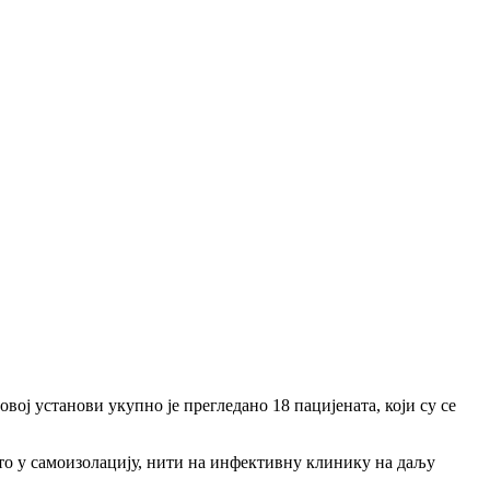
ој установи укупно је прегледано 18 пацијената, који су се
то у самоизолацију, нити на инфективну клинику на даљу