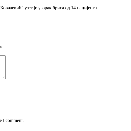
овачевић“ узет је узорак бриса од 14 пацијента.
*
me I comment.