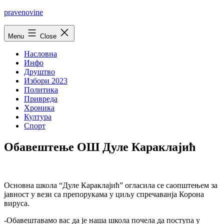
Skip
pravenovine
to
content
Menu
Close
Насловна
Инфо
Друштво
Избори 2023
Политика
Привреда
Хроника
Култура
Спорт
Обавештење ОШ Дуле Караклајић
Основна школа “Дуле Караклајић” огласила се саопштењем за
јавност у вези са препорукама у циљу спречаванја Корона
вируса.
-Обавештавамо вас да је наша школа почела да поступа у