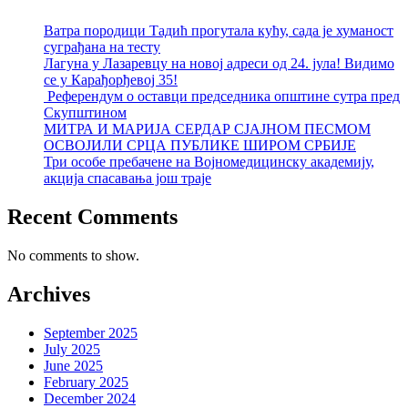
Ватра породици Тадић прогутала кућу, сада је хуманост
суграђана на тесту
Лагуна у Лазаревцу на новој адреси од 24. јула! Видимо
се у Карађорђевој 35!
Референдум о оставци председника општине сутра пред
Скупштином
МИТРА И МАРИЈА СЕРДАР СЈАЈНОМ ПЕСМОМ
ОСВОЈИЛИ СРЦА ПУБЛИКЕ ШИРОМ СРБИЈЕ
Три особе пребачене на Војномедицинску академију,
акција спасавања још траје
Recent Comments
No comments to show.
Archives
September 2025
July 2025
June 2025
February 2025
December 2024