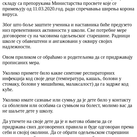
складу са препорукама Министарства просвете које се
примењују од 11.03.2020.год. ради спречавања ширења корона
вируса.
Због што боље заштите ученика и наставника биће предузето
низ превентивних активности у школи. Све потребне мере
договорене су на часовима одељењског старешине. Радници
школе су обавештени и ангажовани у оквиру својих
надлежности.
Овом приликом се обраћамо и родитељима да се придржавају
прописаних мера.
Уколико примете било какве симтоме респираторних
инфекција код своје деце (температура, кашаљ, болови у
стомаку, болови у мишићима, малаксалост) да га задрже код
куће.
Уколико имате сазнање или сумњу да је дете било у контакту
са оболелим или особама са сумњом на болест, молимо вас да
не шаљете дете у школу.
Да утичете на своје дете да је и његова обавеза да се
придржава свих договорених правила и буде одговоран према
себи и својој околини. Да се обрати одељењском старешини