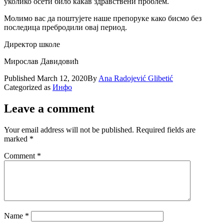
уколико осети било какав здравствени проблем.
Молимо вас да поштујете наше препоруке како бисмо без
последица пребродили овај период.
Директор школе
Мирослав Давидовић
Published
March 12, 2020
By
Ana Radojević Glibetić
Categorized as
Инфо
Leave a comment
Your email address will not be published.
Required fields are
marked
*
Comment
*
Name
*