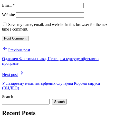
Email
*
Website
Save my name, email, and website in this browser for the next
time I comment.
Post
Previous post
navigation
Одложен Фестивал пива, Центар за културу обуставио
програме
Next post
У Лазаревцу нема потврђених случајева Корона вируса
(ВИДЕО)
Search
Search
Recent Posts