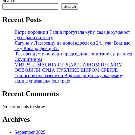
Search
Search
Recent Posts
Ватра породици Тадић прогутала кућу, сада је хуманост
суграђана на тесту
Лагуна у Лазаревцу на новој адреси од 24. јула! Видимо
се у Карађорђевој 35!
Референдум о оставци председника општине сутра пред
Скупштином
МИТРА И МАРИЈА СЕРДАР СЈАЈНОМ ПЕСМОМ
ОСВОЈИЛИ СРЦА ПУБЛИКЕ ШИРОМ СРБИЈЕ
Три особе пребачене на Војномедицинску академију,
акција спасавања још траје
Recent Comments
No comments to show.
Archives
September 2025