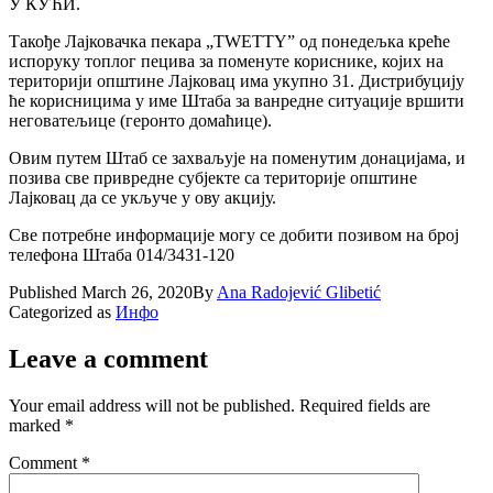
У КУЋИ.
Такође Лајковачка пекара „TWETTY” од понедељка креће
испоруку топлог пецива за поменуте кориснике, којих на
територији општине Лајковац има укупно 31. Дистрибуцију
ће корисницима у име Штаба за ванредне ситуације вршити
неговатељице (геронто домаћице).
Овим путем Штаб се захваљује на поменутим донацијама, и
позива све привредне субјекте са територије општине
Лајковац да се укључе у ову акцију.
Све потребне информације могу се добити позивом на број
телефона Штаба 014/3431-120
Published
March 26, 2020
By
Ana Radojević Glibetić
Categorized as
Инфо
Leave a comment
Your email address will not be published.
Required fields are
marked
*
Comment
*