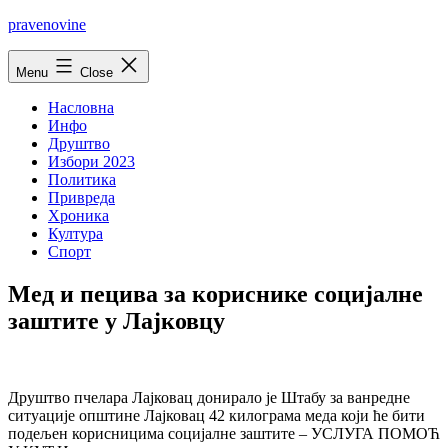
Skip
pravenovine
to
content
Menu
Close
Насловна
Инфо
Друштво
Избори 2023
Политика
Привреда
Хроника
Култура
Спорт
Мед и пецива за кориснике социјалне
заштите у Лајковцу
Друштво пчелара Лајковац донирало је Штабу за ванредне
ситуације општине Лајковац 42 килограма меда који ће бити
подељен корисницима социјалне заштите – УСЛУГА ПОМОЋ