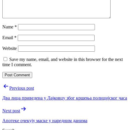
Name
*
Email
*
Website
Save my name, email, and website in this browser for the next
time I comment.
Post
Previous post
navigation
Два лица приведена у Лајковцу због кршења полицијског часа
Next post
Апотеке очекују маске у наредним данима