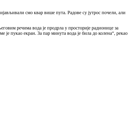
ријављивали смо квар више пута. Радове су јутрос почели, али
његовим речима вода је продрла у просторије радионице за
е је пукао екран. За пар минута вода је била до колена“, рекао