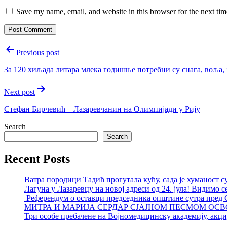
Save my name, email, and website in this browser for the next ti
Post
Previous post
navigation
За 120 хиљада литара млека годишње потребни су снага, воља,
Next post
Стефан Бирчевић – Лазаревчанин на Oлимпијади у Рију
Search
Search
Recent Posts
Ватра породици Тадић прогутала кућу, сада је хуманост с
Лагуна у Лазаревцу на новој адреси од 24. јула! Видимо с
Референдум о оставци председника општине сутра пред
МИТРА И МАРИЈА СЕРДАР СЈАЈНОМ ПЕСМОМ ОСВ
Три особе пребачене на Војномедицинску академију, акциј