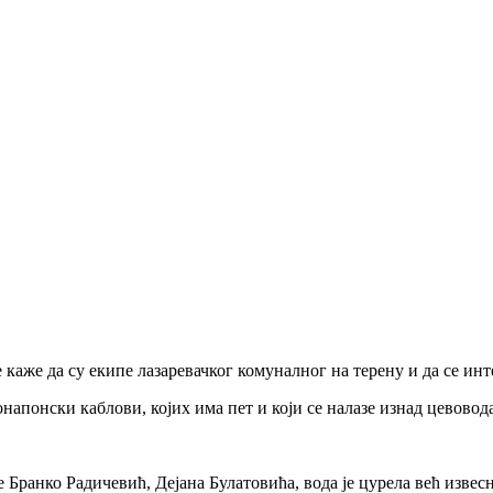
аже да су екипе лазаревачког комуналног на терену и да се ин
апонски каблови, којих има пет и који се налазе изнад цевовода
 Бранко Радичевић, Дејана Булатовића, вода је цурела већ извесно