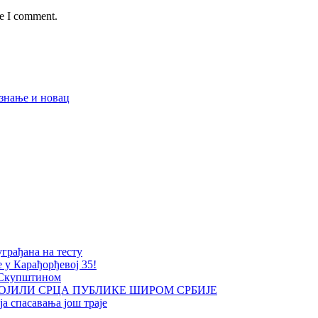
me I comment.
 знање и новац
уграђана на тесту
е у Карађорђевој 35!
 Скупштином
ОЈИЛИ СРЦА ПУБЛИКЕ ШИРОМ СРБИЈЕ
а спасавања још траје