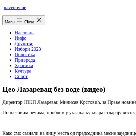
Skip
pravenovine
to
content
Menu
Close
Насловна
Инфо
Друштво
Избори 2023
Политика
Привреда
Хроника
Култура
Спорт
Цео Лазаревац без воде (видео)
Директор ЈПКП Лазаревац Милисав Крстовић, за Праве новине к
По његовим речима, проблем у уклањању квара стварају високон
Како смо сазнали на лицу места од председника месне заједнице