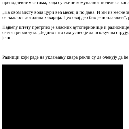
преподневним сатима, када су екипе комуналног почеле са коп
„На овом месту вода цури већ месец и по дана. И ми из месне з
се нажлост догодила хаварија. Цео овај део био је поплављен“, 
Највећу штету претрпео је власник аутоперионице и радионице к
свега три минута. „Једино што сам успео је да искључим струју,
је он.
Радници који раде на уклањању квара рекли су да очекују да ће