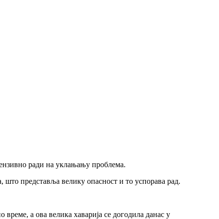
тензивно ради на уклањању проблема.
, што представља велику опасност и то успорава рад.
 време, а ова велика хаварија се догодила данас у