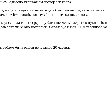
ањем, односно уклањањем постојећег квара.
аједнице и људи који живе овде у близини школе, за ово време п
рекао је Булатовић, показујући на потез од школе до улице.
оја се налази непосредно у близине места где је цев пукла. По 
 сав алат ми је био потопљен. Страдао је и нов ЛЦД телевизор ком
 проблем бити решен вечерас до 20 часова.