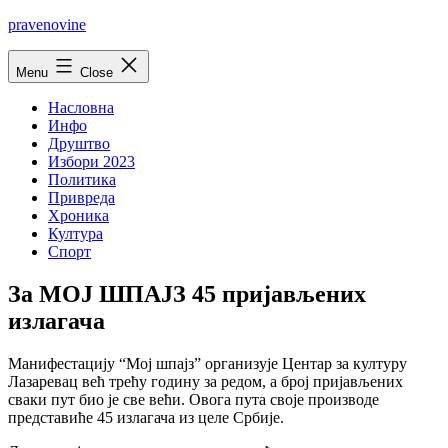
Skip
pravenovine
to
content
Menu
Close
Насловна
Инфо
Друштво
Избори 2023
Политика
Привреда
Хроника
Култура
Спорт
За МОЈ ШПАЈЗ 45 пријављених
излагача
Манифестацију “Мој шпајз” организује Центар за културу
Лазаревац већ трећу годину за редом, а број пријављених
сваки пут био је све већи. Овога пута своје производе
представиће 45 излагача из целе Србије.