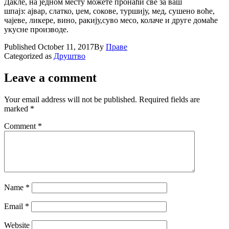
Дакле, на једном месту можете пронаћи све за ваш
шпајз: ајвар, слатко, џем, сокове, туршију, мед, сушено воће,
чајеве, ликере, вино, ракију,суво месо, колаче и друге домаће
укусне производе.
Published
October 11, 2017
By
Праве
Categorized as
Друштво
Leave a comment
Your email address will not be published.
Required fields are
marked
*
Comment
*
Name
*
Email
*
Website