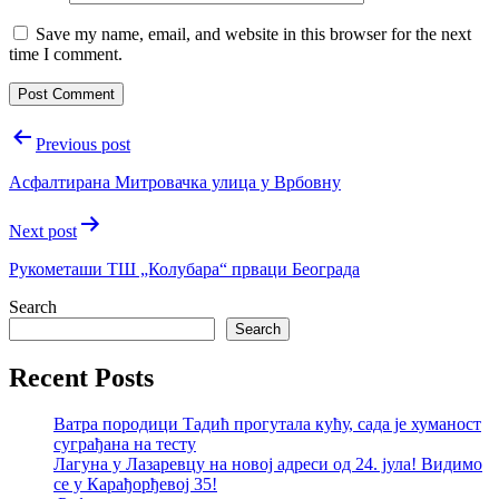
Save my name, email, and website in this browser for the next
time I comment.
Post
Previous post
navigation
Асфалтирана Митровачка улица у Врбовну
Next post
Рукометаши ТШ „Колубара“ прваци Београда
Search
Search
Recent Posts
Ватра породици Тадић прогутала кућу, сада је хуманост
суграђана на тесту
Лагуна у Лазаревцу на новој адреси од 24. јула! Видимо
се у Карађорђевој 35!