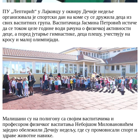
ПУ „Лептирић“ у Лајковцу у оквиру Дечије недеље
организовала је спортски дан на коме су се дружила деца из
свих васпитних група. Васпитачица Јасмина Петровић истиче
да се током целе године води рачуна о физичкој активности
деце, а поред јутарње гимнастике, деца плешу, учествују на
кросу и малој олимпијади.
Малишани су на полигону са својим васпитачима и
професором физичког васпитања Небојшом Миловановићем
заједно обележили Дечију недељу, где су промовисали спорт и
здраве животне навике.