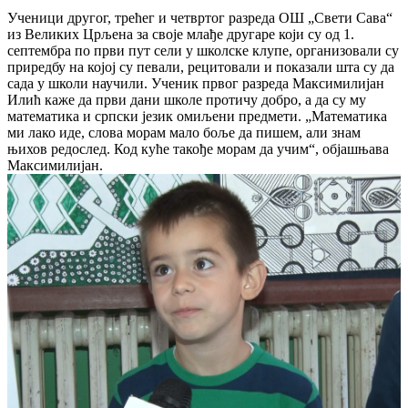
Ученици другог, трећег и четвртог разреда ОШ „Свети Сава“
из Великих Црљена за своје млађе другаре који су од 1.
септембра по први пут сели у школске клупе, организовали су
приредбу на којој су певали, рецитовали и показали шта су да
сада у школи научили. Ученик првог разреда Максимилијан
Илић каже да први дани школе протичу добро, а да су му
математика и српски језик омиљени предмети. „Математика
ми лако иде, слова морам мало боље да пишем, али знам
њихов редослед. Код куће такође морам да учим“, објашњава
Максимилијан.