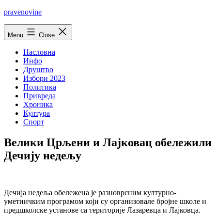
Skip
pravenovine
to
content
Menu
Close
Насловна
Инфо
Друштво
Избори 2023
Политика
Привреда
Хроника
Култура
Спорт
Велики Црљени и Лајковац обележили
Дечију недељу
Дечија недеља обележена је разноврсним културно-
уметничким програмом који су организовале бројне школе и
предшколске установе са територије Лазаревца и Лајковца.