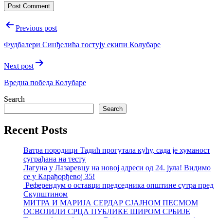
Post
Previous post
navigation
Фудбалери Синђелића гостују екипи Колубаре
Next post
Вредна победа Колубаре
Search
Search
Recent Posts
Ватра породици Тадић прогутала кућу, сада је хуманост
суграђана на тесту
Лагуна у Лазаревцу на новој адреси од 24. јула! Видимо
се у Карађорђевој 35!
Референдум о оставци председника општине сутра пред
Скупштином
МИТРА И МАРИЈА СЕРДАР СЈАЈНОМ ПЕСМОМ
ОСВОЈИЛИ СРЦА ПУБЛИКЕ ШИРОМ СРБИЈЕ